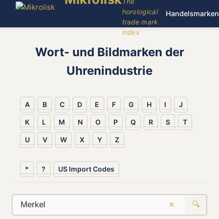
The
horological
Handelsmarken
trade mark
index
Wort- und Bildmarken der
Uhrenindustrie
A
B
C
D
E
F
G
H
I
J
K
L
M
N
O
P
Q
R
S
T
U
V
W
X
Y
Z
*
?
US Import Codes
×
🔍