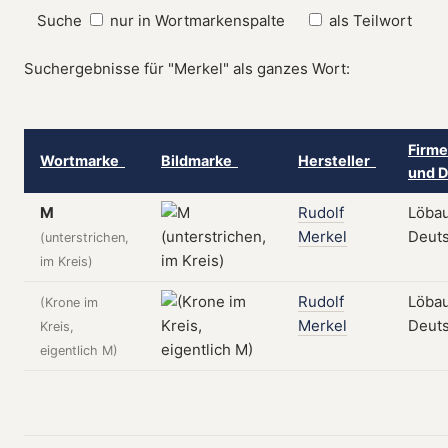
Suche
nur in Wortmarkenspalte
als Teilwort
Suchergebnisse für "Merkel" als ganzes Wort:
Firme
Wortmarke
Bildmarke
Hersteller
und D
M
Rudolf
Löbau
Merkel
Deut
(unterstrichen,
im Kreis)
Rudolf
Löbau
(Krone im
Merkel
Deut
Kreis,
eigentlich M)