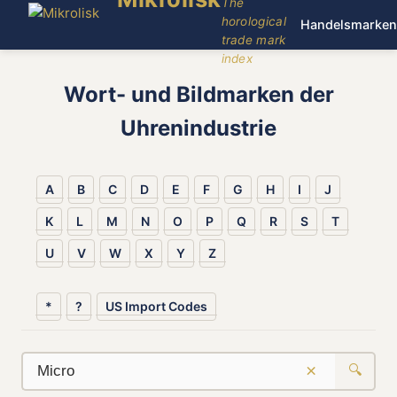
The
horological
Handelsmarken
trade mark
index
Wort- und Bildmarken der
Uhrenindustrie
A
B
C
D
E
F
G
H
I
J
K
L
M
N
O
P
Q
R
S
T
U
V
W
X
Y
Z
*
?
US Import Codes
×
🔍