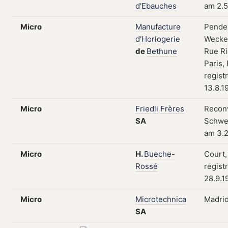
d'Ebauches
am 2.5
Micro
Manufacture
Pende
d'Horlogerie
Wecker
de
Bethune
Rue Ri
Paris,
regist
13.8.1
Micro
Friedli
Frères
Reconv
SA
Schwei
am 3.2
Micro
H.
Bueche-
Court,
Rossé
regist
28.9.1
Micro
Microtechnica
Madrid
SA