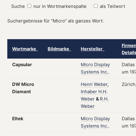
Suche
nur in Wortmarkenspalte
als Teilwort
Suchergebnisse für "Micro" als ganzes Wort:
Firmen
Wortmarke
Bildmarke
Hersteller
Detai
Capsular
Micro
Display
Dallas
Systems
Inc..
um 19
DW Micro
Henri
Weber,
Zürich
Diamant
Inhaber
H.H.
Weber
&
R.H.
Weber
Eltek
Micro
Display
Dallas
Systems
Inc..
um 19