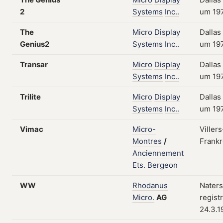
2
Systems
Inc..
um 19
The
Micro
Display
Dallas
Genius2
Systems
Inc..
um 19
Transar
Micro
Display
Dallas
Systems
Inc..
um 19
Trilite
Micro
Display
Dallas
Systems
Inc..
um 19
Vimac
Micro-
Villers
Montres
/
Frankr
Anciennement
Ets.
Bergeon
WW
Rhodanus
Naters
Micro.
AG
regist
24.3.1