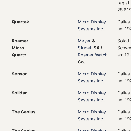
regist
28.6.1
Quartek
Micro
Display
Dallas
Systems
Inc..
um 19
Roamer
Meyer
&
Soloth
Micro
Stüdeli
SA
/
Schwei
Quartz
Roamer
Watch
am 19.
Co.
Sensor
Micro
Display
Dallas
Systems
Inc..
um 19
Solidar
Micro
Display
Dallas
Systems
Inc..
um 19
The Genius
Micro
Display
Dallas
Systems
Inc..
um 19
The Genius
Micro
Display
Dallas