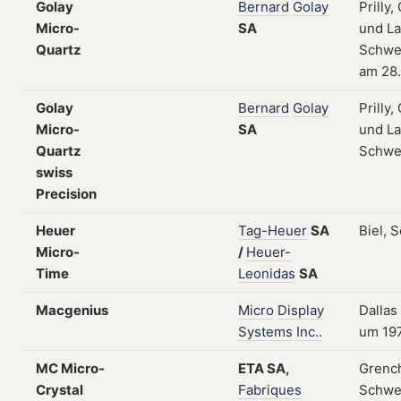
Golay
Bernard
Golay
Prilly
Micro-
SA
und L
Quartz
Schwei
am 28.
Golay
Bernard
Golay
Prilly
Micro-
SA
und L
Quartz
Schwe
swiss
Precision
Heuer
Tag-Heuer
SA
Biel, 
Micro-
/
Heuer-
Time
Leonidas
SA
Macgenius
Micro
Display
Dallas
Systems
Inc..
um 19
MC Micro-
ETA
SA,
Grenc
Crystal
Fabriques
Schwei