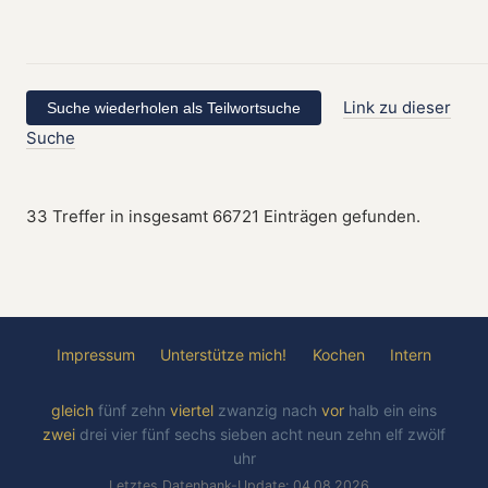
Link zu dieser
Suche
33 Treffer in insgesamt 66721 Einträgen gefunden.
Impressum
Unterstütze mich!
Kochen
Intern
gleich
fünf
zehn
viertel
zwanzig
nach
vor
halb
ein
eins
zwei
drei
vier
fünf
sechs
sieben
acht
neun
zehn
elf
zwölf
uhr
Letztes Datenbank-Update: 04.08.2026