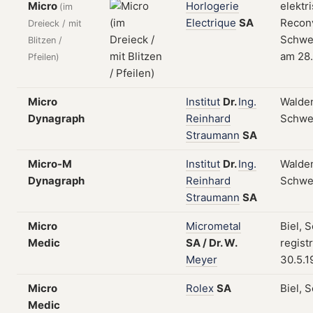
Micro
Horlogerie
elektr
(im
Electrique
SA
Reconv
Dreieck / mit
Schwei
Blitzen /
am 28.
Pfeilen)
Micro
Institut
Dr.
Ing.
Walde
Dynagraph
Reinhard
Schwe
Straumann
SA
Micro-M
Institut
Dr.
Ing.
Walde
Dynagraph
Reinhard
Schwe
Straumann
SA
Micro
Micrometal
Biel, 
Medic
SA
/
Dr.
W.
regist
Meyer
30.5.1
Micro
Rolex
SA
Biel, 
Medic