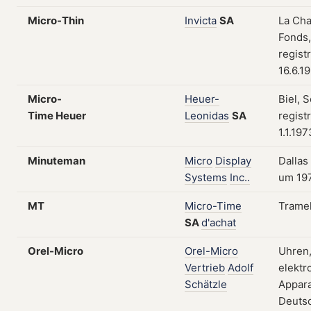
Micro-Thin
Invicta
SA
La Ch
Fonds,
regist
16.6.1
Micro-
Heuer-
Biel, 
Time Heuer
Leonidas
SA
regist
1.1.197
Minuteman
Micro
Display
Dallas
Systems
Inc..
um 19
MT
Micro-Time
Trame
SA
d'achat
Orel-Micro
Orel-Micro
Uhren
Vertrieb
Adolf
elektr
Schätzle
Appara
Deutsc