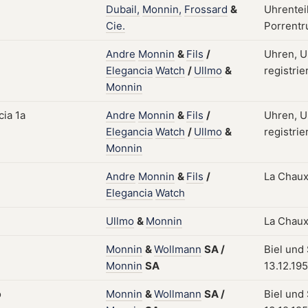
Dubail,
Monnin,
Frossard
&
Uhrenteil
Cie.
Porrentr
Andre
Monnin
&
Fils
/
Uhren, U
Elegancia
Watch
/
Ullmo
&
registrie
Monnin
Andre
Monnin
&
Fils
/
Uhren, U
Elegancia
Watch
/
Ullmo
&
registrie
Monnin
Andre
Monnin
&
Fils
/
La Chaux
Elegancia
Watch
Ullmo
&
Monnin
La Chaux
Monnin
&
Wollmann
SA
/
Biel und
Monnin
SA
13.12.19
Monnin
&
Wollmann
SA
/
Biel und