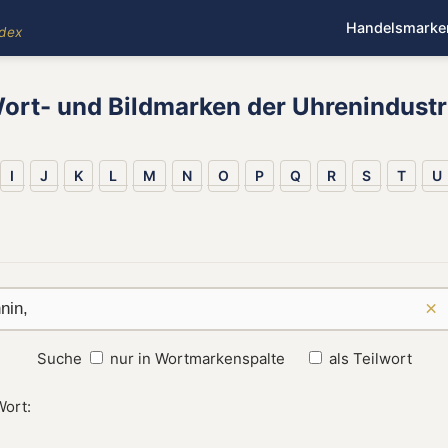
Handelsmarke
ndex
ort- und Bildmarken der Uhrenindustr
I
J
K
L
M
N
O
P
Q
R
S
T
U
×
Suche
nur in Wortmarkenspalte
als Teilwort
Wort: