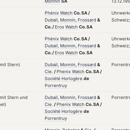
Monnin
SA
13.12.19
Phénix
Watch
Co.
SA
/
Uhrwerke
Dubail,
Monnin,
Frossard
&
Schweiz;
Co.
/
Eros
Watch
Co.
SA
Phénix
Watch
Co.
SA
/
Uhrwerke
Dubail,
Monnin,
Frossard
&
Schweiz;
Co.
/
Eros
Watch
Co.
SA
Dubail,
Monnin,
Frossard
&
Porrentru
Cie.
/
Phenix
Watch
Co.
SA
/
Société
Horlogère
de
Porrentruy
Dubail,
Monnin,
Frossard
&
Porrentru
Cie.
/
Phenix
Watch
Co.
SA
/
Société
Horlogère
de
Porrentruy