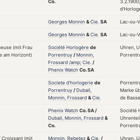
Co.
3.2.1900
d'Horlog
Georges
Monnin
&
Cie.
SA
Lac-ou-Vi
Georges
Monnin
&
Cie.
SA
Lac-ou-Vi
Société
Horlogère
de
Uhren, U
Porrentruy
/
Monnin,
Porrentru
Frossard
/amp;
Cie.
/
Phenix
Watch
Co.
SA
Societe
d'horlogerie
de
Porrentru
Porrentruy
/
Dubail,
Marke üb
Monnin,
Frossard
&
Cie.
de Basse
Phenix
Watch
Co.
SA
/
Société 
Dubail,
Monnin,
Frossard
&
Uhrenteil
Co.
Porrentr
Monnin,
Rebetez
&
Cie.
/
Uhren, U