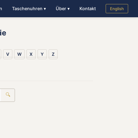
n
Taschenuhren ▾
Über ▾
Kontakt
English
ie
V
W
X
Y
Z
🔍