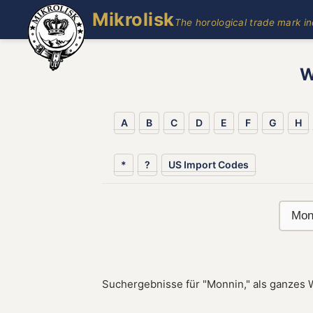
Mikrolisk
The horological trade mark i
W
A
B
C
D
E
F
G
H
*
?
US Import Codes
Suchergebnisse für "Monnin," als ganzes 