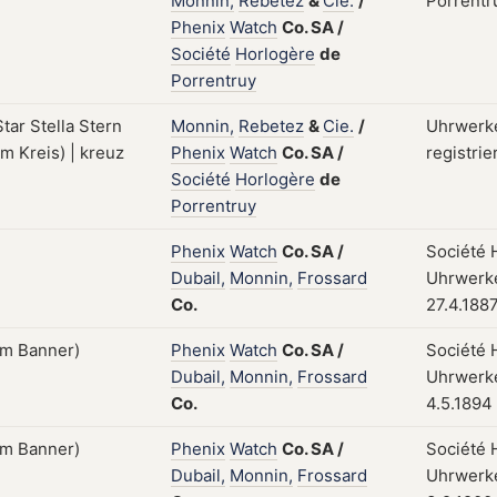
Monnin,
Rebetez
&
Cie.
/
Porrentru
Phenix
Watch
Co.
SA
/
Société
Horlogère
de
Porrentruy
Monnin,
Rebetez
&
Cie.
/
Uhrwerke
Phenix
Watch
Co.
SA
/
registrie
Société
Horlogère
de
Porrentruy
Phenix
Watch
Co.
SA
/
Société H
Dubail,
Monnin,
Frossard
Uhrwerke
Co.
27.4.188
Phenix
Watch
Co.
SA
/
Société H
Dubail,
Monnin,
Frossard
Uhrwerke
Co.
4.5.1894
Phenix
Watch
Co.
SA
/
Société H
Dubail,
Monnin,
Frossard
Uhrwerke