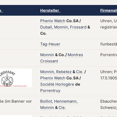
ke
Hersteller
Firmensi
Phenix
Watch
Co.
SA
/
Uhren, U
Dubail,
Monnin,
Frossard
&
registrie
Co.
Tag-Heuer
!!unbestä
Monnin
&
Co.
/
Montres
Porrentr
Croissant
Monnin,
Rebetez
&
Cie.
/
Uhren; P
Phenix
Watch
Co.
SA
/
17.5.1905
Société
Horlogère
de
Porrentruy
Boillot,
Hennemann,
Ebauches
Monnin
&
Cie.
Schweiz; 