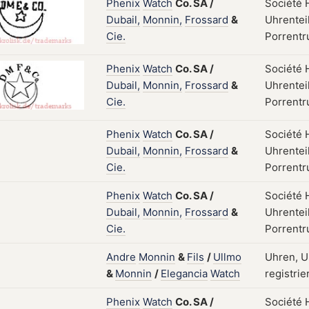
Phenix
Watch
Co.
SA
/
Société 
Dubail,
Monnin,
Frossard
&
Uhrenteil
Cie.
Porrentr
Phenix
Watch
Co.
SA
/
Société 
Dubail,
Monnin,
Frossard
&
Uhrenteil
Cie.
Porrentr
Phenix
Watch
Co.
SA
/
Société 
Dubail,
Monnin,
Frossard
&
Uhrenteil
Cie.
Porrentr
Phenix
Watch
Co.
SA
/
Société 
Dubail,
Monnin,
Frossard
&
Uhrenteil
Cie.
Porrentr
Andre
Monnin
&
Fils
/
Ullmo
Uhren, U
&
Monnin
/
Elegancia
Watch
registrie
Phenix
Watch
Co.
SA
/
Société 