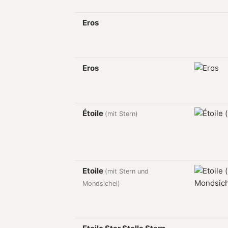
Eros
Eros
Étoile
(mit Stern)
Etoile
(mit Stern und
Mondsichel)