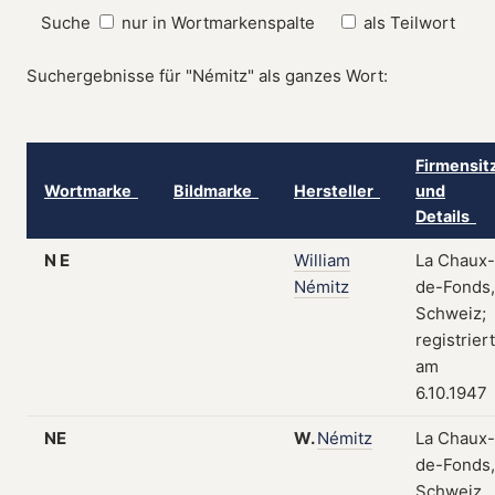
Suche
nur in Wortmarkenspalte
als Teilwort
Suchergebnisse für "Némitz" als ganzes Wort:
Firmensit
Wortmarke
Bildmarke
Hersteller
und
Details
N E
William
La Chaux-
Némitz
de-Fonds,
Schweiz;
registriert
am
6.10.1947
NE
W.
Némitz
La Chaux-
de-Fonds,
Schweiz