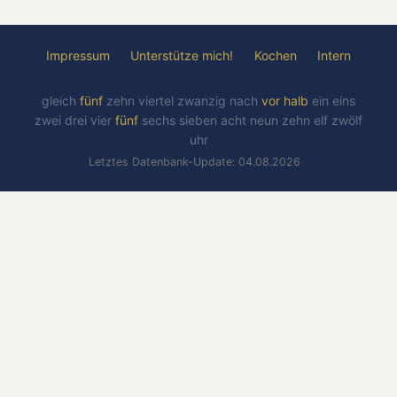
Impressum
Unterstütze mich!
Kochen
Intern
gleich
fünf
zehn
viertel
zwanzig
nach
vor
halb
ein
eins
zwei
drei
vier
fünf
sechs
sieben
acht
neun
zehn
elf
zwölf
uhr
Letztes Datenbank-Update: 04.08.2026