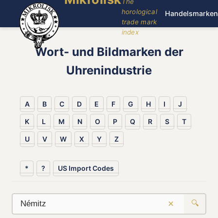
The
horological
Handelsmarken
trade mark
index
Wort- und Bildmarken der
Uhrenindustrie
A
B
C
D
E
F
G
H
I
J
K
L
M
N
O
P
Q
R
S
T
U
V
W
X
Y
Z
*
?
US Import Codes
×
🔍