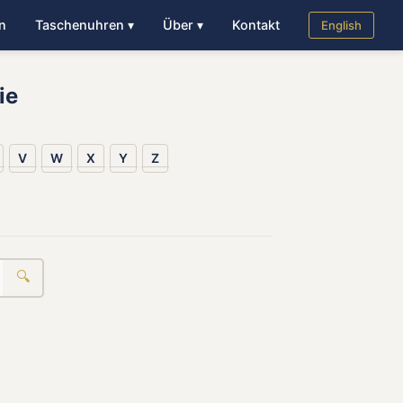
n
Taschenuhren ▾
Über ▾
Kontakt
English
ie
V
W
X
Y
Z
🔍