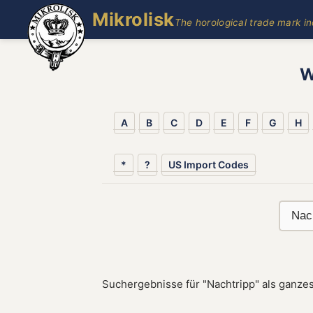
Mikrolisk
The horological trade mark i
W
A
B
C
D
E
F
G
H
*
?
US Import Codes
Suchergebnisse für "Nachtripp" als ganzes