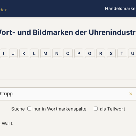
Handelsmarke
ndex
ort- und Bildmarken der Uhrenindustr
I
J
K
L
M
N
O
P
Q
R
S
T
U
×
Suche
nur in Wortmarkenspalte
als Teilwort
 Wort: