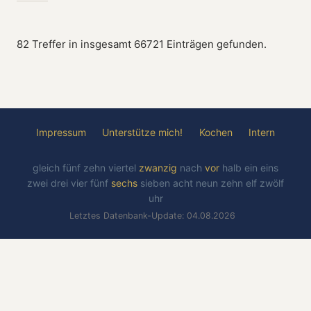
82 Treffer in insgesamt 66721 Einträgen gefunden.
Impressum
Unterstütze mich!
Kochen
Intern
gleich
fünf
zehn
viertel
zwanzig
nach
vor
halb
ein
eins
zwei
drei
vier
fünf
sechs
sieben
acht
neun
zehn
elf
zwölf
uhr
Letztes Datenbank-Update: 04.08.2026