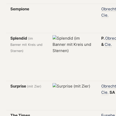
Sempione
Obrecht
Cie.
Splendid
P.
Obrec
(im
&
Cie.
Banner mit Kreis und
Sternen)
Surprise
Obrecht
(mit Zier)
Cie.
SA
The Times
Eusebe