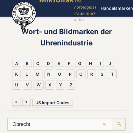
The
horological
Handelsmarken
trade mark
index
Wort- und Bildmarken der
Uhrenindustrie
A
B
C
D
E
F
G
H
I
J
K
L
M
N
O
P
Q
R
S
T
U
V
W
X
Y
Z
*
?
US Import Codes
×
🔍