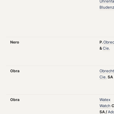
Uhrenfa
Bluden
Nero
P.
Obrec
&
Cie.
Obra
Obrecht
Cie.
SA
Obra
Watex
Watch
C
SA
/
Ado