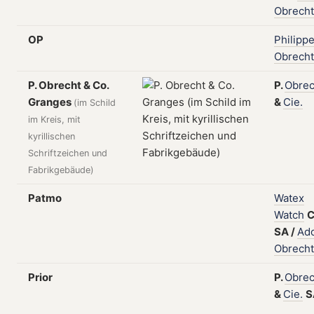
Obrecht
OP
Philipp
Obrecht
P. Obrecht & Co.
P.
Obrec
Granges
&
Cie.
(im Schild
im Kreis, mit
kyrillischen
Schriftzeichen und
Fabrikgebäude)
Patmo
Watex
Watch
C
SA
/
Ado
Obrecht
Prior
P.
Obrec
&
Cie.
S