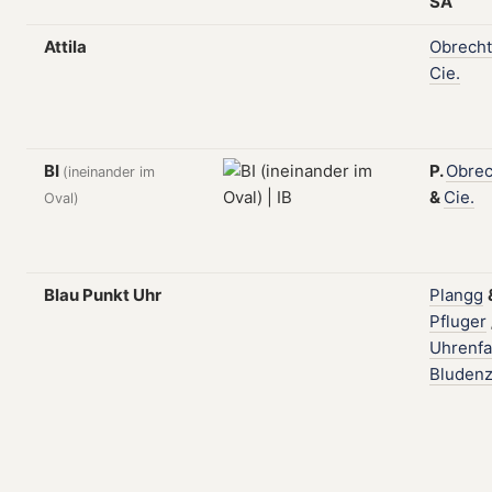
SA
Attila
Obrecht
Cie.
BI
P.
Obrec
(ineinander im
&
Cie.
Oval)
Blau Punkt Uhr
Plangg
Pfluger
Uhrenfa
Bluden