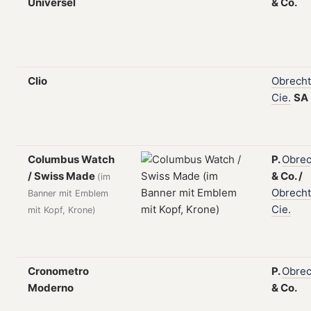
Universel
&
Co.
Clio
Obrecht
Cie.
SA
Columbus Watch
P.
Obrec
/ Swiss Made
&
Co.
/
(im
Obrecht
Banner mit Emblem
Cie.
mit Kopf, Krone)
Cronometro
P.
Obrec
Moderno
&
Co.