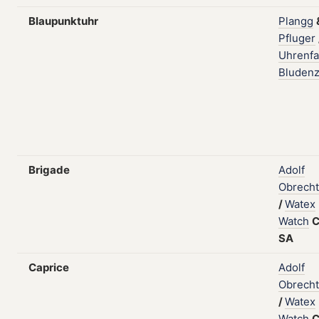
Blaupunktuhr
Plangg
Pfluger
Uhrenfa
Bluden
Brigade
Adolf
Obrecht
/
Watex
Watch
C
SA
Caprice
Adolf
Obrecht
/
Watex
Watch
C