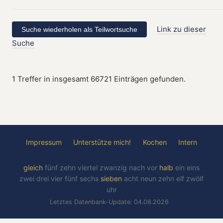
Link zu dieser
Suche
1 Treffer in insgesamt 66721 Einträgen gefunden.
Impressum
Unterstütze mich!
Kochen
Intern
gleich
fünf
zehn
viertel
zwanzig
nach
vor
halb
ein
eins
zwei
drei
vier
fünf
sechs
sieben
acht
neun
zehn
elf
zwölf
uhr
Letztes Datenbank-Update: 04.08.2026