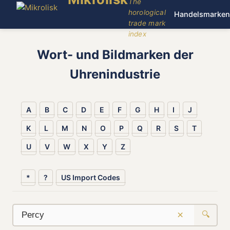
The
horological
Handelsmarken
trade mark
index
Wort- und Bildmarken der
Uhrenindustrie
A
B
C
D
E
F
G
H
I
J
K
L
M
N
O
P
Q
R
S
T
U
V
W
X
Y
Z
*
?
US Import Codes
×
🔍