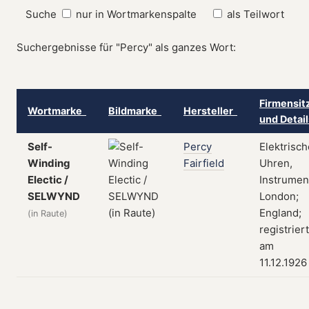
Suche
nur in Wortmarkenspalte
als Teilwort
Suchergebnisse für "Percy" als ganzes Wort:
Firmensit
Wortmarke
Bildmarke
Hersteller
und Detai
Self-
Percy
Elektrisch
Winding
Fairfield
Uhren,
Electic /
Instrumen
SELWYND
London;
England;
(in Raute)
registriert
am
11.12.1926