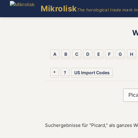
Mikrolisk
The horological trade mark i
W
A
B
C
D
E
F
G
H
*
?
US Import Codes
Suchergebnisse für "Picard," als ganzes W