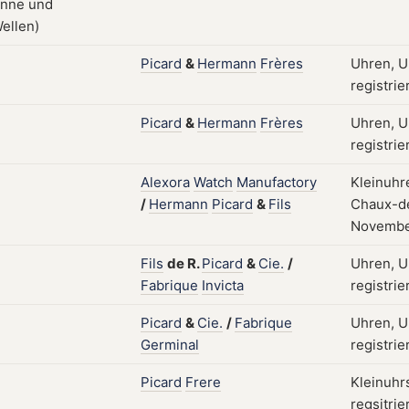
Picard
&
Hermann
Frères
Uhren, U
registrie
Picard
&
Hermann
Frères
Uhren, U
registrie
Alexora
Watch
Manufactory
Kleinuhr
/
Hermann
Picard
&
Fils
Chaux-de
Novembe
Fils
de
R.
Picard
&
Cie.
/
Uhren, U
Fabrique
Invicta
registrie
Picard
&
Cie.
/
Fabrique
Uhren, U
Germinal
registrie
Picard
Frere
Kleinuhrs
regsitrie