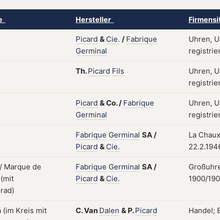
ke
Hersteller
Firmensi
Picard
&
Cie.
/
Fabrique
Uhren, U
Germinal
registrie
Th.
Picard
Fils
Uhren, U
registrie
Picard
&
Co.
/
Fabrique
Uhren, U
Germinal
registrie
Fabrique
Germinal
SA
/
La Chaux
Picard
&
Cie.
22.2.194
Fabrique
Germinal
SA
/
Großuhre
Picard
&
Cie.
1900/190
C.
Van
Dalen
&
P.
Picard
Handel; B