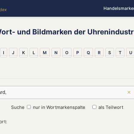
Handelsmarke
ndex
ort- und Bildmarken der Uhrenindustr
I
J
K
L
M
N
O
P
Q
R
S
T
U
×
Suche
nur in Wortmarkenspalte
als Teilwort
ort: