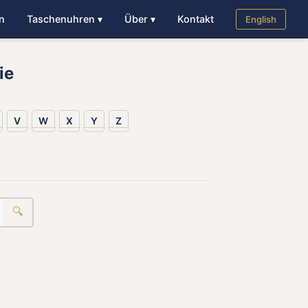
n
Taschenuhren ▾
Über ▾
Kontakt
English
ie
V
W
X
Y
Z
🔍