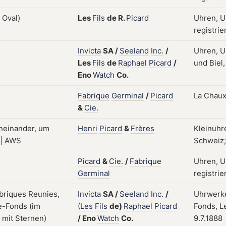
Les
Fils
de
R.
Picard
Uhren, U
registrie
Invicta
SA
/
Seeland
Inc.
/
Uhren, U
Les
Fils
de
Raphael
Picard
/
und Biel,
Eno
Watch
Co.
Fabrique
Germinal
/
Picard
La Chaux
&
Cie.
Henri
Picard
&
Frères
Kleinuhr
Schweiz; 
Picard
&
Cie.
/
Fabrique
Uhren, U
Germinal
registrie
Invicta
SA
/
Seeland
Inc.
/
Uhrwerke
(Les
Fils
de)
Raphael
Picard
Fonds, Le
/
Eno
Watch
Co.
9.7.1888