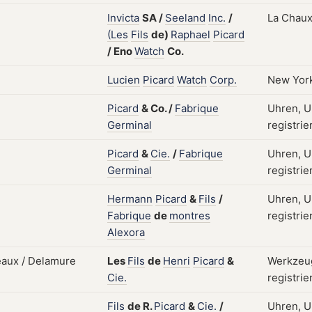
Invicta
SA
/
Seeland
Inc.
/
La Chaux
(Les
Fils
de)
Raphael
Picard
/
Eno
Watch
Co.
Lucien
Picard
Watch
Corp.
New Yor
Picard
&
Co.
/
Fabrique
Uhren, U
Germinal
registrie
Picard
&
Cie.
/
Fabrique
Uhren, U
Germinal
registrie
Hermann
Picard
&
Fils
/
Uhren, U
Fabrique
de
montres
registrie
Alexora
Les
Fils
de
Henri
Picard
&
Werkzeug
Cie.
registrie
Fils
de
R.
Picard
&
Cie.
/
Uhren, U