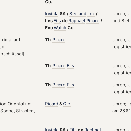
Co.
Invicta
SA
/
Seeland
Inc.
/
Uhren, U
Les
Fils
de
Raphael
Picard
/
und Biel,
Eno
Watch
Co.
Th.
Picard
Uhren, U
registrie
Th.
Picard
Fils
Uhren, U
registrie
Th.
Picard
Fils
Uhren, U
registrie
Picard
&
Cie.
Uhren; L
am 26.6.
Invicta
SA
/
Fils
de
Raphael
Uhren, U