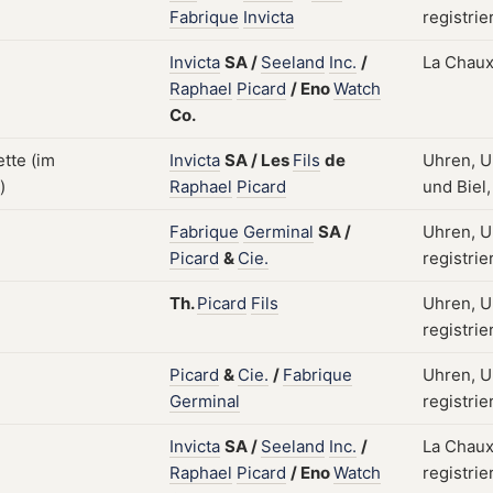
Fabrique
Invicta
registrie
Invicta
SA
/
Seeland
Inc.
/
La Chaux
Raphael
Picard
/
Eno
Watch
Co.
Invicta
SA
/
Les
Fils
de
Uhren, U
Raphael
Picard
und Biel,
Fabrique
Germinal
SA
/
Uhren, U
Picard
&
Cie.
registrie
Th.
Picard
Fils
Uhren, U
registrie
Picard
&
Cie.
/
Fabrique
Uhren, U
Germinal
registrie
Invicta
SA
/
Seeland
Inc.
/
La Chaux
Raphael
Picard
/
Eno
Watch
registrie