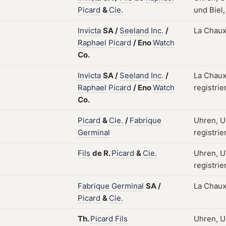
Picard
&
Cie.
und Biel,
Invicta
SA
/
Seeland
Inc.
/
La Chaux
Raphael
Picard
/
Eno
Watch
Co.
Invicta
SA
/
Seeland
Inc.
/
La Chaux
Raphael
Picard
/
Eno
Watch
registrie
Co.
Picard
&
Cie.
/
Fabrique
Uhren, U
Germinal
registrie
Fils
de
R.
Picard
&
Cie.
Uhren, U
registrie
Fabrique
Germinal
SA
/
La Chaux
Picard
&
Cie.
Th.
Picard
Fils
Uhren, U