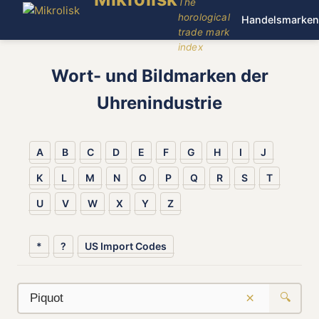
The
horological
Handelsmarken
trade mark
index
Wort- und Bildmarken der
Uhrenindustrie
A
B
C
D
E
F
G
H
I
J
K
L
M
N
O
P
Q
R
S
T
U
V
W
X
Y
Z
*
?
US Import Codes
×
🔍