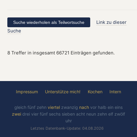
Link zu dieser
Suche
8 Treffer in insgesamt 66721 Einträgen gefunden.
Impressum
Unterstütze mich!
Kochen
Intern
gleich
fünf
zehn
viertel
zwanzig
nach
vor
halb
ein
eins
zwei
drei
vier
fünf
sechs
sieben
acht
neun
zehn
elf
zwölf
uhr
Letztes Datenbank-Update: 04.08.2026