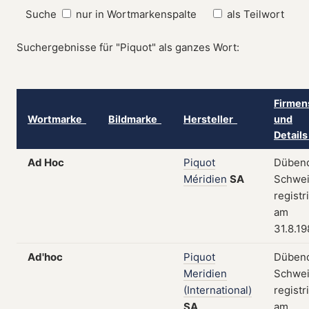
Suche
nur in Wortmarkenspalte
als Teilwort
Suchergebnisse für "Piquot" als ganzes Wort:
Firmen
Wortmarke
Bildmarke
Hersteller
und
Detail
Ad Hoc
Piquot
Dübend
Méridien
SA
Schwei
registr
am
31.8.1
Ad'hoc
Piquot
Dübend
Meridien
Schwei
(International)
registr
SA
am