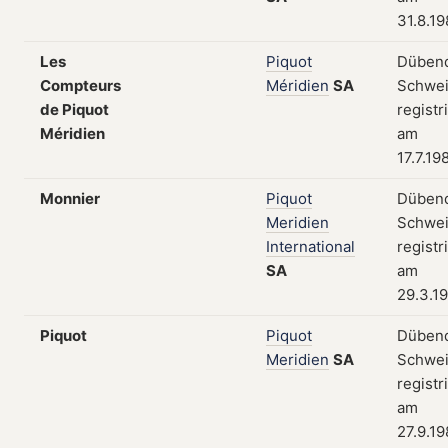
31.8.1
Les
Piquot
Dübend
Compteurs
Méridien
SA
Schwei
de Piquot
registr
Méridien
am
17.7.19
Monnier
Piquot
Dübend
Meridien
Schwei
International
registr
SA
am
29.3.1
Piquot
Piquot
Dübend
Meridien
SA
Schwei
registr
am
27.9.1