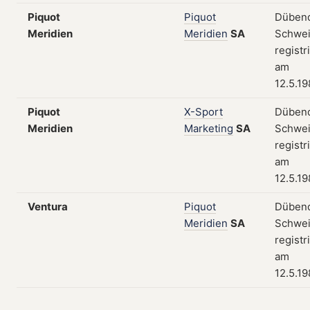
Piquot
Piquot
Dübend
Meridien
Meridien
SA
Schwei
registr
am
12.5.1
Piquot
X-Sport
Dübend
Meridien
Marketing
SA
Schwei
registr
am
12.5.1
Ventura
Piquot
Dübend
Meridien
SA
Schwei
registr
am
12.5.1