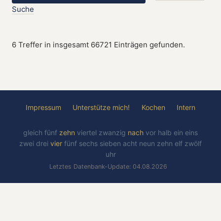
Suche
6 Treffer in insgesamt 66721 Einträgen gefunden.
Impressum
Unterstütze mich!
Kochen
Intern
gleich
fünf
zehn
viertel
zwanzig
nach
vor
halb
ein
eins
zwei
drei
vier
fünf
sechs
sieben
acht
neun
zehn
elf
zwölf
uhr
Letztes Datenbank-Update: 04.08.2026