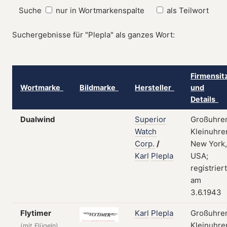
Suche
nur in Wortmarkenspalte
als Teilwort
Suchergebnisse für "Plepla" als ganzes Wort:
Firmensit
Wortmarke
Bildmarke
Hersteller
und
Details
Dualwind
Superior
Großuhre
Watch
Kleinuhre
Corp.
/
New York,
Karl
Plepla
USA;
registriert
am
3.6.1943
Flytimer
Karl
Plepla
Großuhre
Kleinuhre
(mit Flügeln)