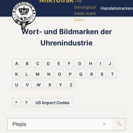
The
horological
Handelsmarken
trade mark
index
Wort- und Bildmarken der
Uhrenindustrie
A
B
C
D
E
F
G
H
I
J
K
L
M
N
O
P
Q
R
S
T
U
V
W
X
Y
Z
*
?
US Import Codes
×
🔍