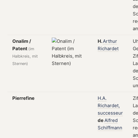
de
Sc
re
am
Onalim /
H.
Arthur
Uh
Patent
Richardet
Ge
(im
Zi
Halbkreis, mit
La
Sternen)
de
Sc
u
Pierrefine
H.A.
Zi
Richardet,
La
successeur
de
de
Alfred
Sc
Schiffmann
re
a