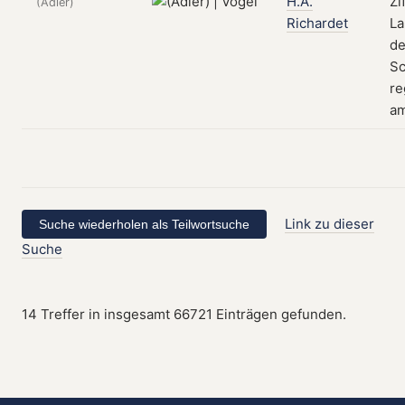
H.A.
Zi
(Adler)
Richardet
La
de
Sc
re
am
Link zu dieser
Suche
14 Treffer in insgesamt 66721 Einträgen gefunden.