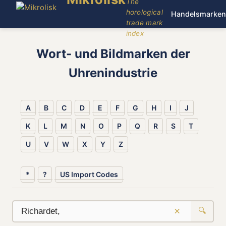
The
horological
Handelsmarken
trade mark
index
Wort- und Bildmarken der
Uhrenindustrie
A
B
C
D
E
F
G
H
I
J
K
L
M
N
O
P
Q
R
S
T
U
V
W
X
Y
Z
*
?
US Import Codes
×
🔍