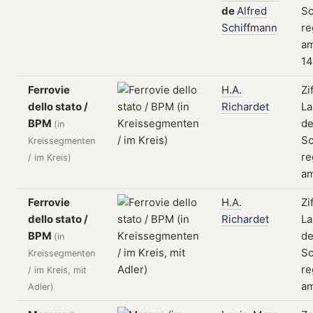
de
Alfred
Sc
Schiffmann
re
a
14
Ferrovie
H.A.
Zi
dello stato /
Richardet
La
BPM
de
(in
Sc
Kreissegmenten
re
/ im Kreis)
am
Ferrovie
H.A.
Zi
dello stato /
Richardet
La
BPM
de
(in
Sc
Kreissegmenten
re
/ im Kreis, mit
am
Adler)