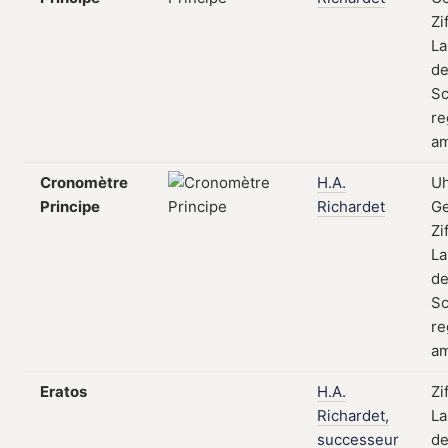
Zi
La
de
Sc
re
am
Cronomètre
H.A.
Uh
Principe
Richardet
Ge
Zi
La
de
Sc
re
am
Eratos
H.A.
Zi
Richardet,
La
successeur
de