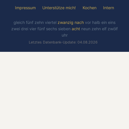
Impressum
Unterstütze mich!
Kochen
Intern
gleich
fünf
zehn
viertel
zwanzig
nach
vor
halb
ein
eins
zwei
drei
vier
fünf
sechs
sieben
acht
neun
zehn
elf
zwölf
uhr
Letztes Datenbank-Update: 04.08.2026