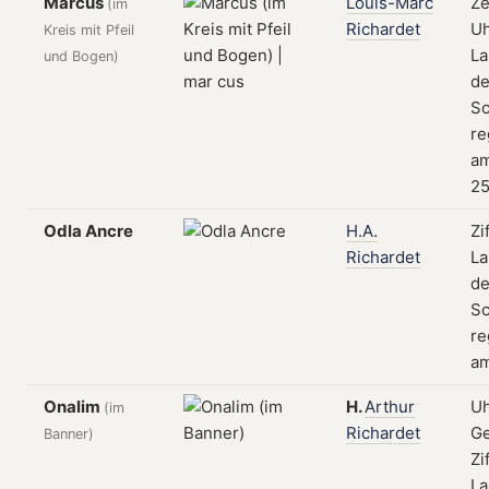
Marcus
Louis-Marc
Ze
(im
Richardet
Uh
Kreis mit Pfeil
La
und Bogen)
de
Sc
re
a
25
Odla Ancre
H.A.
Zi
Richardet
La
de
Sc
re
am
Onalim
H.
Arthur
Uh
(im
Richardet
Ge
Banner)
Zi
La