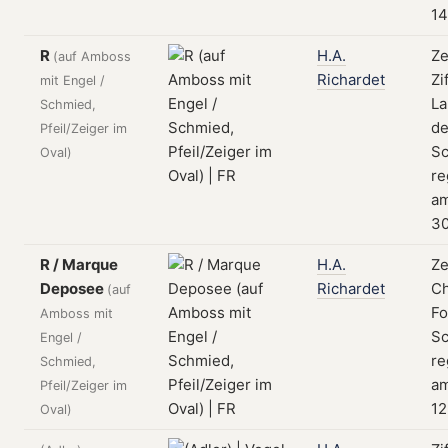
14
R
H.A.
Ze
(auf Amboss
Richardet
Zi
mit Engel /
La
Schmied,
de
Pfeil/Zeiger im
Sc
Oval)
re
a
30
R / Marque
H.A.
Ze
Deposee
Richardet
C
(auf
Fo
Amboss mit
Sc
Engel /
re
Schmied,
a
Pfeil/Zeiger im
12
Oval)