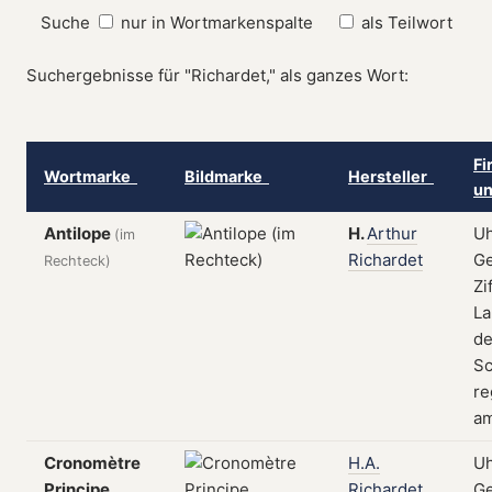
Suche
nur in Wortmarkenspalte
als Teilwort
Suchergebnisse für "Richardet," als ganzes Wort:
Fi
Wortmarke
Bildmarke
Hersteller
un
Antilope
H.
Arthur
Uh
(im
Richardet
Ge
Rechteck)
Zi
La
de
Sc
re
am
Cronomètre
H.A.
Uh
Principe
Richardet
Ge