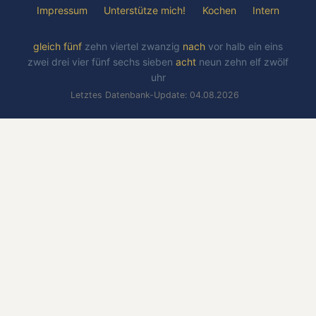
Impressum
Unterstütze mich!
Kochen
Intern
gleich
fünf
zehn
viertel
zwanzig
nach
vor
halb
ein
eins
zwei
drei
vier
fünf
sechs
sieben
acht
neun
zehn
elf
zwölf
uhr
Letztes Datenbank-Update: 04.08.2026