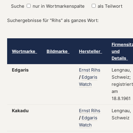
Suche
nur in Wortmarkenspalte
als Teilwort
Suchergebnisse für "Rihs" als ganzes Wort:
Firmensit
Wortmarke
Bildmarke
Hersteller
und
Details
Edgaris
Ernst
Rihs
Lengnau,
/
Edgaris
Schweiz;
Watch
registriert
am
18.8.1961
Kakadu
Ernst
Rihs
Lengnau,
/
Edgaris
Schweiz
Watch