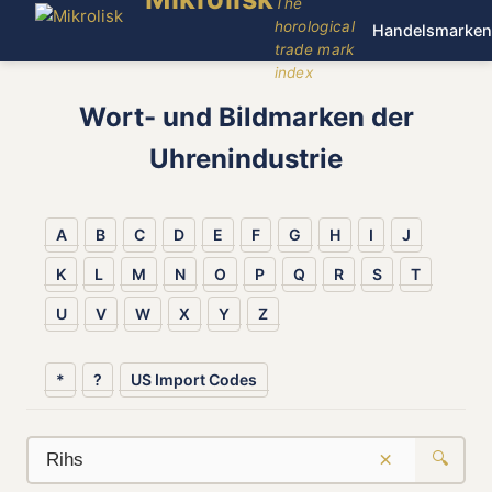
The
horological
Handelsmarken
trade mark
index
Wort- und Bildmarken der
Uhrenindustrie
A
B
C
D
E
F
G
H
I
J
K
L
M
N
O
P
Q
R
S
T
U
V
W
X
Y
Z
*
?
US Import Codes
×
🔍