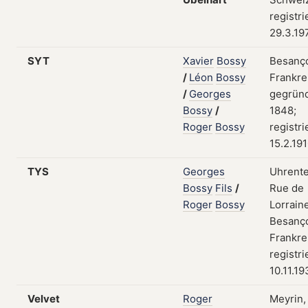
registri
29.3.19
SYT
Xavier
Bossy
Besanç
/
Léon
Bossy
Frankre
/
Georges
gegrün
Bossy
/
1848;
Roger
Bossy
registri
15.2.19
TYS
Georges
Uhrente
Bossy
Fils
/
Rue de
Roger
Bossy
Lorraine
Besanç
Frankre
registri
10.11.19
Velvet
Roger
Meyrin,