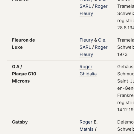
SARL
/
Roger
Tramela
Fleury
Schweiz
registri
28.8.19
Fleuron de
Fleury
&
Cie.
Tramela
Luxe
SARL
/
Roger
Schwei
Fleury
1973
G A /
Roger
Gehäus
Plaque G10
Ghidalia
Schmuc
Microns
Saint-J
en-Gene
Frankre
registri
14.12.1
Gatsby
Roger
E.
Delémo
Mathis
/
Schweiz