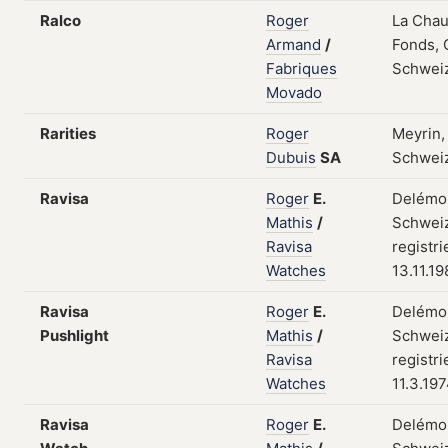
Ralco
Roger
La Cha
Armand
/
Fonds, 
Fabriques
Schwei
Movado
Rarities
Roger
Meyrin,
Dubuis
SA
Schwei
Ravisa
Roger
E.
Delémo
Mathis
/
Schweiz
Ravisa
registri
Watches
13.11.19
Ravisa
Roger
E.
Delémo
Pushlight
Mathis
/
Schweiz
Ravisa
registri
Watches
11.3.19
Ravisa
Roger
E.
Delémo