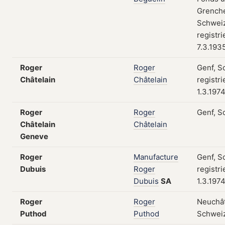
Grench
Schweiz
registri
7.3.193
Roger
Roger
Genf, S
Châtelain
Châtelain
registri
1.3.197
Roger
Roger
Genf, S
Châtelain
Châtelain
Geneve
Roger
Manufacture
Genf, S
Dubuis
Roger
registri
Dubuis
SA
1.3.197
Roger
Roger
Neuchât
Puthod
Puthod
Schwei