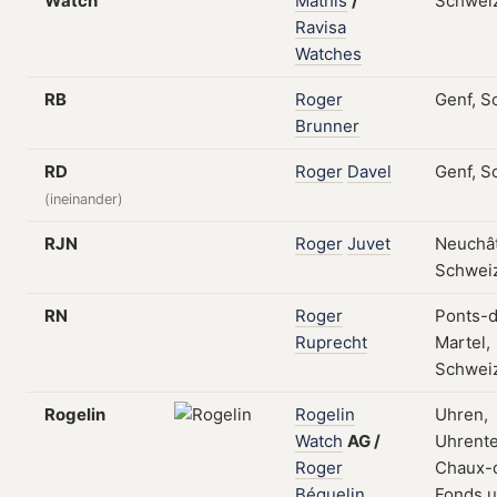
Watch
Mathis
/
Schwei
Ravisa
Watches
RB
Roger
Genf, S
Brunner
RD
Roger
Davel
Genf, S
(ineinander)
RJN
Roger
Juvet
Neuchât
Schwei
RN
Roger
Ponts-
Ruprecht
Martel,
Schwei
Rogelin
Rogelin
Uhren,
Watch
AG
/
Uhrente
Roger
Chaux-
Béguelin
Fonds 