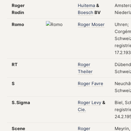
Roger
Huitema
&
Amster
Rodin
Boesch
BV
Niederl
Romo
Roger
Moser
Uhren;
Corgém
Schweiz
registri
17.2.19
RT
Roger
Dübendo
Theiler
Schwei
S
Roger
Favre
Neuchât
Schwei
S. Sigma
Roger
Levy
&
Biel, S
Cie.
registri
24.2.19
Scene
Roger
Meyrin,