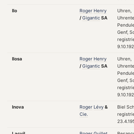
Ilo
Roger
Henry
Uhren,
/
Gigantic
SA
Uhrente
Pendule
Genf, S
registri
9.10.19
Ilosa
Roger
Henry
Uhren,
/
Gigantic
SA
Uhrente
Pendule
Genf, S
registri
9.10.19
Inova
Roger
Lévy
&
Biel Sc
Cie.
registri
23.4.19
Lacvil
Roger
Guillet
Besanç