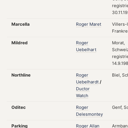
registri
30.11.1
Marcella
Roger
Maret
Villers-
Frankre
Mildred
Roger
Morat,
Uebelhart
Schweiz
registri
14.9.19
Northline
Roger
Biel, S
Uebelhardt
/
Ductor
Watch
Oditec
Roger
Genf, S
Delesmontey
Parking
Roger
Allan
Armban