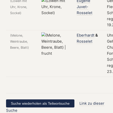
Eugene
Ge
(Löwen mit
Juvet-
Fle
Uhr, Krone,
Rosselet
Sch
Sockel)
reg
19.
Eberhardt
&
Uh
(Melone,
Rosselet
Geh
Weintraube,
Ch
Beere, Blatt)
Fon
Sch
reg
23.
Link zu dieser
Suche