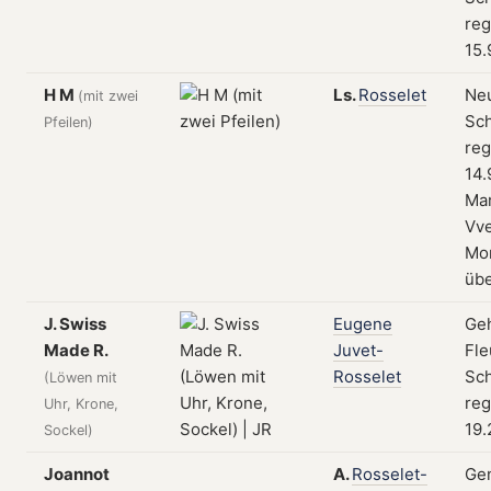
reg
15.
H M
Ls.
Rosselet
Neu
(mit zwei
Sch
Pfeilen)
reg
14.
Ma
Vve
Mo
übe
J. Swiss
Eugene
Ge
Made R.
Juvet-
Fle
Rosselet
Sch
(Löwen mit
reg
Uhr, Krone,
19.
Sockel)
Joannot
A.
Rosselet-
Gen