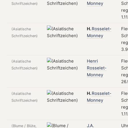
Monney
Sch
Schriftzeichen)
reg
1.1
H.
Rosselet-
Fle
(Asiatische
Monney
Sch
Schriftzeichen)
reg
3.9
Henri
Fle
(Asiatische
Rosselet-
Sch
Schriftzeichen)
Monney
reg
26.
H.
Rosselet-
Fle
(Asiatische
Monney
Sch
Schriftzeichen)
reg
1.1
J.A.
Uh
(Blume / Blüte,