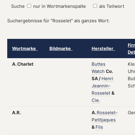
Suche
nur in Wortmarkenspalte
als Teilwort
Suchergebnisse für "Rosselet" als ganzes Wort:
Fir
Wortmarke
Bildmarke
Hersteller
Det
A. Charlet
Buttes
Kle
Watch
Co.
Uhr
SA
/
Henri
But
Jeannin-
Sc
Rosselet
&
Cie.
A.R.
A.
Rosselet-
Gen
Petitjaques
&
Fils