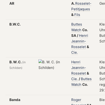
AR
A.
Rosselet-
Gen
Petitjaques
&
Fils
B.W.C.
Buttes
Kle
Watch
Co.
Uhr
SA
/
Henri
But
Jeannin-
Sc
Rosselet
&
Cie.
B. W. C.
Henri
Kle
(in
Jeannin-
Uhr
Schilden)
Rosselet
&
But
Cie.
/
Buttes
Sch
Watch
Co.
reg
29.
Banda
Roger
Bie