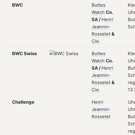
BWC
Buttes
Kle
Watch
Co.
Uhr
SA
/
Henri
But
Jeannin-
Sc
Rosselet
&
Cie.
BWC Swiss
Buttes
Kle
Watch
Co.
Uhr
SA
/
Henri
But
Jeannin-
Sch
Rosselet
&
reg
Cie.
13.
Challenge
Henri
Uhr
Jeannin-
Uhr
Rosselet
But
Sch
reg