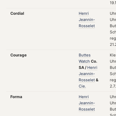
19.
Cordial
Henri
Uhr
Jeannin-
Uhr
Rosselet
But
Sch
reg
21.
Courage
Buttes
Kle
Watch
Co.
Uhr
SA
/
Henri
But
Jeannin-
Sch
Rosselet
&
reg
Cie.
2.7
Forma
Henri
Uhr
Jeannin-
Uhr
Rosselet
But
Sch