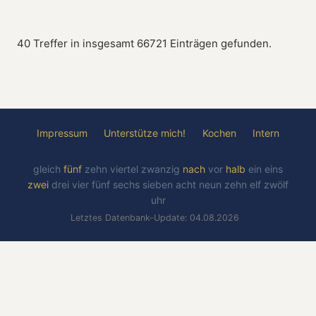
40 Treffer in insgesamt 66721 Einträgen gefunden.
Impressum
Unterstütze mich!
Kochen
Intern
gleich
fünf
zehn
viertel
zwanzig
nach
vor
halb
ein
eins
zwei
drei
vier
fünf
sechs
sieben
acht
neun
zehn
elf
zwölf
uhr
Letztes Datenbank-Update: 04.08.2026