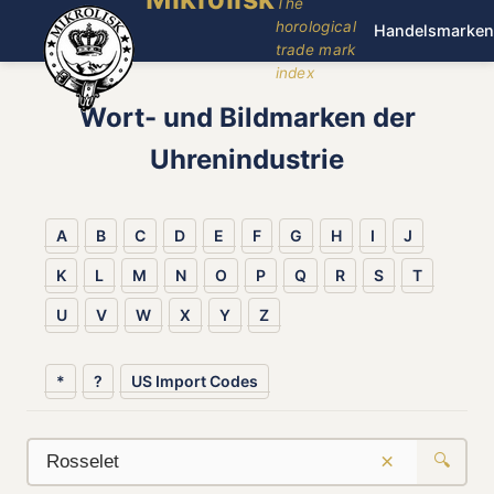
The
horological
Handelsmarken
trade mark
index
Wort- und Bildmarken der
Uhrenindustrie
A
B
C
D
E
F
G
H
I
J
K
L
M
N
O
P
Q
R
S
T
U
V
W
X
Y
Z
*
?
US Import Codes
×
🔍