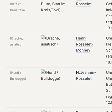
Rosselet
Geh
Blatt im
Imi
Kreis/Oval)
Sch
reg
13.
Henri
Uhr
(Drache,
Rosselet-
Fle
asiatisch)
Monney
Sch
reg
18.
H.
Jeannin-
Uhr
(Hund /
Rosselet
Uhr
Bulldogge)
But
Sch
reg
12.