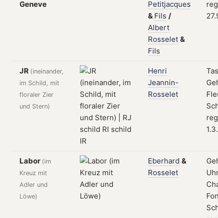
Geneve
Petitjacques
reg
&
Fils
/
27.
Albert
Rosselet
&
Fils
JR
Henri
Ta
(ineinander,
Jeannin-
Ge
im Schild, mit
Rosselet
Fle
floraler Zier
Sch
und Stern)
reg
1.3
Labor
Eberhard
&
Ge
(im
Rosselet
Uhr
Kreuz mit
Ch
Adler und
Fon
Löwe)
Sch