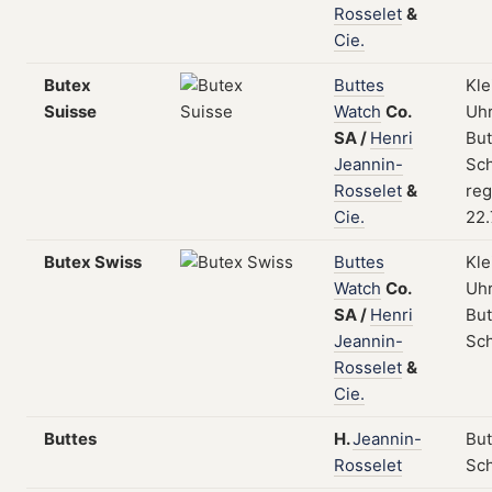
Rosselet
&
Cie.
Butex
Buttes
Kle
Suisse
Watch
Co.
Uhr
SA
/
Henri
But
Jeannin-
Sch
Rosselet
&
reg
Cie.
22.
Butex Swiss
Buttes
Kle
Watch
Co.
Uhr
SA
/
Henri
But
Jeannin-
Sc
Rosselet
&
Cie.
Buttes
H.
Jeannin-
But
Rosselet
Sc