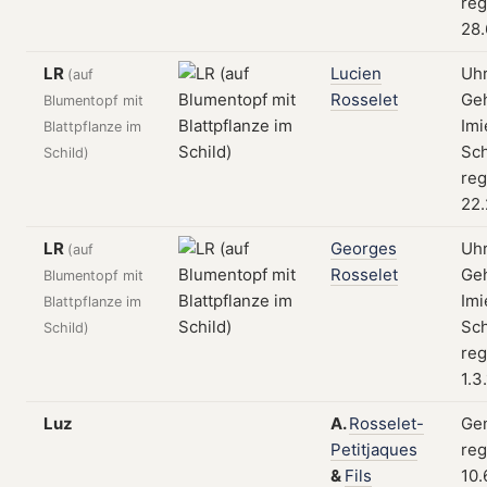
reg
28.
LR
Lucien
Uh
(auf
Rosselet
Geh
Blumentopf mit
Imi
Blattpflanze im
Sch
Schild)
reg
22.
LR
Georges
Uh
(auf
Rosselet
Geh
Blumentopf mit
Imi
Blattpflanze im
Sch
Schild)
reg
1.3
Luz
A.
Rosselet-
Gen
Petitjaques
reg
&
Fils
10.