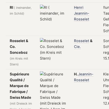
RI
Henri
!!u
( ineinander,
Jeannin-
Ta
im Schild)
Rosselet
Ge
Fle
Sc
Rosselet &
Rosselet
&
So
Co.
Cie.
Sch
Sonceboz
reg
15.
(im Kreis mit
Stern)
Supérieure
H.
Jeannin-
Kle
Qualité /
Rosselet
Uhr
Marque de
Fle
Fabrique /
Sch
Swiss Made
reg
12.
(mit Dreieck im