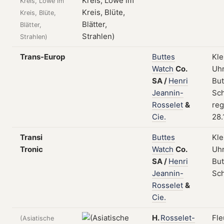
Kreis, Löwe im
Kreis, Blüte,
Blätter,
Strahlen)
Trans-Europ
Buttes
Kle
Watch
Co.
Uhr
SA
/
Henri
But
Jeannin-
Sch
Rosselet
&
reg
Cie.
28.
Transi
Buttes
Kle
Tronic
Watch
Co.
Uhr
SA
/
Henri
But
Jeannin-
Sc
Rosselet
&
Cie.
H.
Rosselet-
Fle
(Asiatische