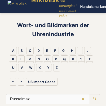
The
horological
Handelsmarken
trade mark
index
Wort- und Bildmarken der
Uhrenindustrie
A
B
C
D
E
F
G
H
I
J
K
L
M
N
O
P
Q
R
S
T
U
V
W
X
Y
Z
*
?
US Import Codes
×
🔍