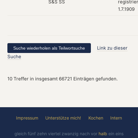
registrie
1.7.1909
Link zu dieser
Suche
10 Treffer in insgesamt 66721 Einträgen gefunden.
Impressum
Unterstütze mich!
Kochen
Intern
gleich
fünf
zehn
viertel
zwanzig
nach
vor
halb
ein
eins