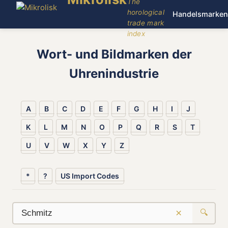
The
horological
Handelsmarken
trade mark
index
Wort- und Bildmarken der
Uhrenindustrie
A
B
C
D
E
F
G
H
I
J
K
L
M
N
O
P
Q
R
S
T
U
V
W
X
Y
Z
*
?
US Import Codes
×
🔍