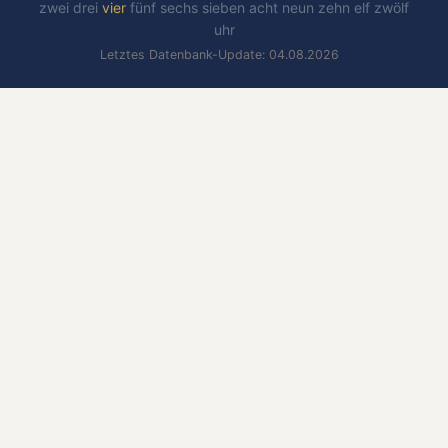
zwei
drei
vier
fünf
sechs
sieben
acht
neun
zehn
elf
zwölf
uhr
Letztes Datenbank-Update: 04.08.2026