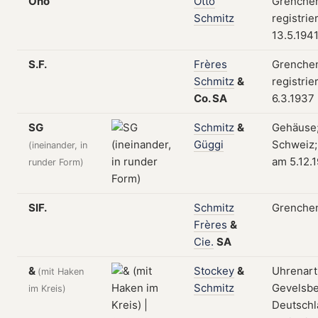
Oho
Otto
Grenchen
Schmitz
registrie
13.5.194
S.F.
Frères
Grenchen
Schmitz
&
registrie
Co.
SA
6.3.1937
SG
Schmitz
&
Gehäuse;
Güggi
Schweiz; 
(ineinander, in
am 5.12.
runder Form)
SIF.
Schmitz
Grenchen
Frères
&
Cie.
SA
&
Stockey
&
Uhrenarti
(mit Haken
Schmitz
Gevelsbe
im Kreis)
Deutschl