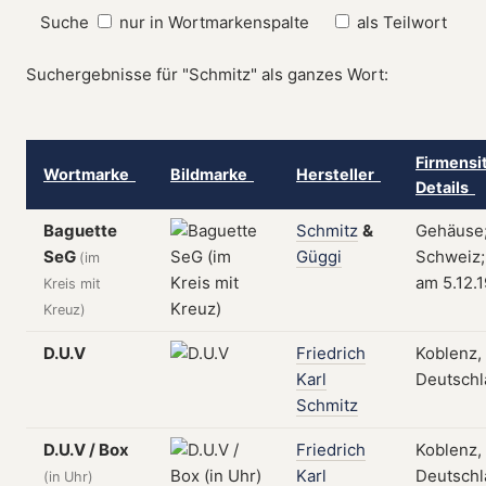
Suche
nur in Wortmarkenspalte
als Teilwort
Suchergebnisse für "Schmitz" als ganzes Wort:
Firmensi
Wortmarke
Bildmarke
Hersteller
Details
Baguette
Schmitz
&
Gehäuse;
SeG
Güggi
Schweiz; 
(im
am 5.12.
Kreis mit
Kreuz)
D.U.V
Friedrich
Koblenz,
Karl
Deutschl
Schmitz
D.U.V / Box
Friedrich
Koblenz,
Karl
Deutschl
(in Uhr)