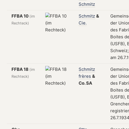
Schmitz
FFBA 10
Schmitz
&
Gemeins
(im
Cie.
der Unio
Rechteck)
des Fabr
Boites d
(USFB), B
Schweiz; 
am 26.7.
FFBA 18
Schmitz
Gemeins
(im
frères
&
der Unio
Rechteck)
Co.
SA
des Fabr
Boites d
(USFB), B
Grenchen
registrie
26.7.193