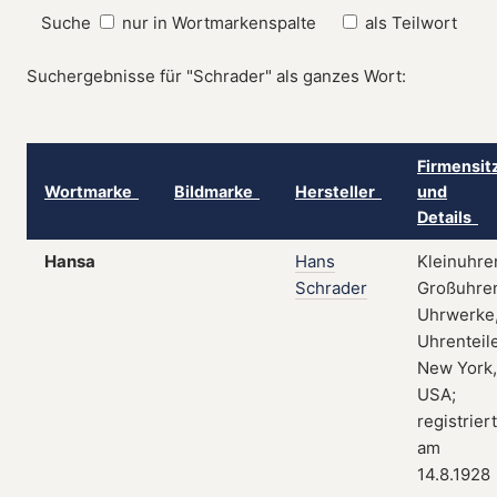
Suche
nur in Wortmarkenspalte
als Teilwort
Suchergebnisse für "Schrader" als ganzes Wort:
Firmensit
Wortmarke
Bildmarke
Hersteller
und
Details
Hansa
Hans
Kleinuhre
Schrader
Großuhre
Uhrwerke
Uhrenteile
New York,
USA;
registriert
am
14.8.1928