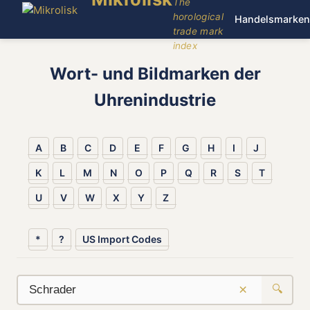
The
horological
Handelsmarken
trade mark
index
Wort- und Bildmarken der
Uhrenindustrie
A
B
C
D
E
F
G
H
I
J
K
L
M
N
O
P
Q
R
S
T
U
V
W
X
Y
Z
*
?
US Import Codes
×
🔍