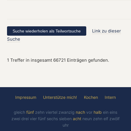
Link zu dieser
Suche
1 Treffer in insgesamt 66721 Einträgen gefunden.
Impressum
Unterstütze mich!
Kochen
Intern
gleich
fünf
zehn
viertel
zwanzig
nach
vor
halb
ein
eins
zwei
drei
vier
fünf
sechs
sieben
acht
neun
zehn
elf
zwölf
uhr