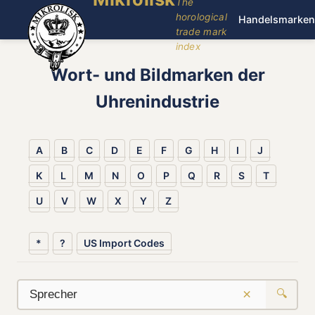
The
horological
Handelsmarken
trade mark
index
Wort- und Bildmarken der
Uhrenindustrie
A
B
C
D
E
F
G
H
I
J
K
L
M
N
O
P
Q
R
S
T
U
V
W
X
Y
Z
*
?
US Import Codes
×
🔍