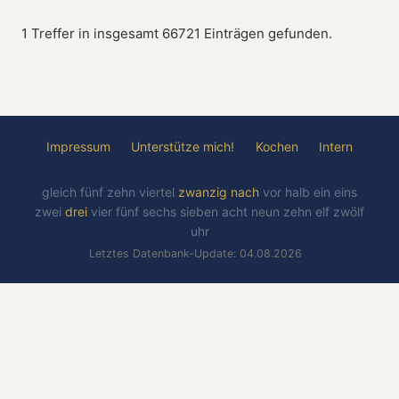
1 Treffer in insgesamt 66721 Einträgen gefunden.
Impressum
Unterstütze mich!
Kochen
Intern
gleich
fünf
zehn
viertel
zwanzig
nach
vor
halb
ein
eins
zwei
drei
vier
fünf
sechs
sieben
acht
neun
zehn
elf
zwölf
uhr
Letztes Datenbank-Update: 04.08.2026