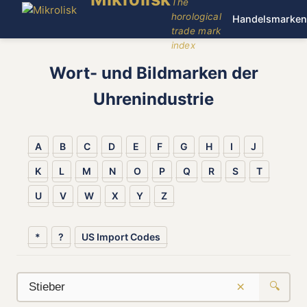
The
horological
Handelsmarken
trade mark
index
Wort- und Bildmarken der
Uhrenindustrie
A
B
C
D
E
F
G
H
I
J
K
L
M
N
O
P
Q
R
S
T
U
V
W
X
Y
Z
*
?
US Import Codes
×
🔍