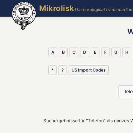
Mikrolisk
The horological trade mark i
W
A
B
C
D
E
F
G
H
*
?
US Import Codes
Suchergebnisse für "Telefon" als ganzes W