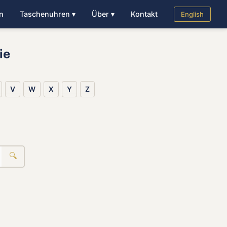
n
Taschenuhren ▾
Über ▾
Kontakt
English
ie
V
W
X
Y
Z
🔍