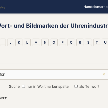
Handelsmarke
ndex
ort- und Bildmarken der Uhrenindustr
I
J
K
L
M
N
O
P
Q
R
S
T
U
×
Suche
nur in Wortmarkenspalte
als Teilwort
ort: