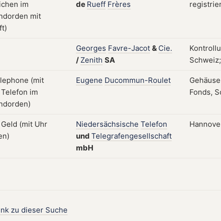
de
Rueff
Frères
registrie
Georges
Favre-Jacot
&
Cie.
Kontroll
/
Zenith
SA
Schweiz;
Eugene
Ducommun-Roulet
Gehäuse,
Fonds, S
Niedersächsische
Telefon
Hannover,
und
Telegrafengesellschaft
mbH
ink zu dieser Suche