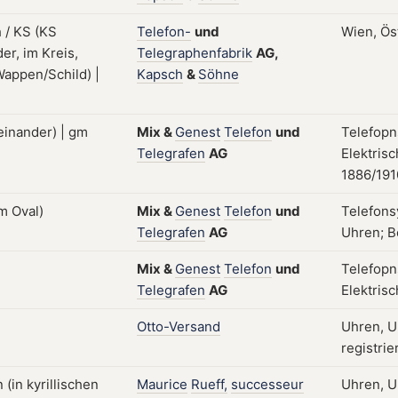
Telefon-
und
Wien, Ös
Telegraphenfabrik
AG,
Kapsch
&
Söhne
Mix
&
Genest
Telefon
und
Telefopn
Telegrafen
AG
Elektris
1886/191
Mix
&
Genest
Telefon
und
Telefons
Telegrafen
AG
Uhren; B
Mix
&
Genest
Telefon
und
Telefopn
Telegrafen
AG
Elektris
Otto-Versand
Uhren, U
registrie
Maurice
Rueff,
successeur
Uhren, U