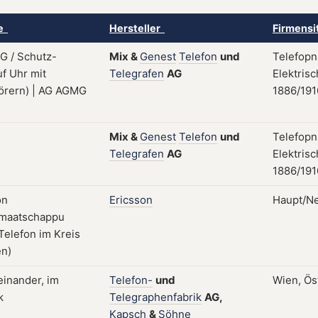
ke
Hersteller
Firmensi
Mix
&
Genest
Telefon
und
Telefopn
Telegrafen
AG
Elektris
1886/191
Mix
&
Genest
Telefon
und
Telefopn
Telegrafen
AG
Elektris
1886/191
Ericsson
Haupt/Ne
Telefon-
und
Wien, Ös
Telegraphenfabrik
AG,
Kapsch
&
Söhne