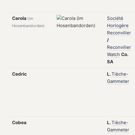
Carola
Société
(im
Horlogère
Hosenbandorden)
Reconvilier
/
Reconvilier
Watch
Co.
SA
Cedric
L.
Tièche-
Gammeter
Cobea
L.
Tièche-
Gammeter