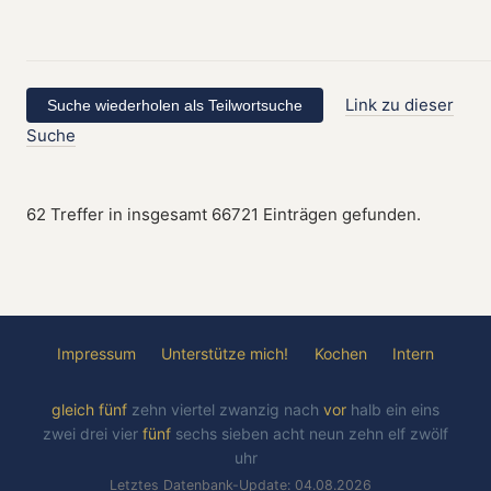
Link zu dieser
Suche
62 Treffer in insgesamt 66721 Einträgen gefunden.
Impressum
Unterstütze mich!
Kochen
Intern
gleich
fünf
zehn
viertel
zwanzig
nach
vor
halb
ein
eins
zwei
drei
vier
fünf
sechs
sieben
acht
neun
zehn
elf
zwölf
uhr
Letztes Datenbank-Update: 04.08.2026