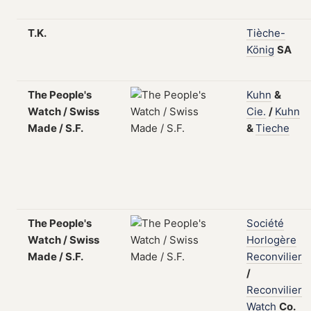
T.K.
Tièche-
König
SA
The People's
Kuhn
&
Watch / Swiss
Cie.
/
Kuhn
Made / S.F.
&
Tieche
The People's
Société
Watch / Swiss
Horlogère
Made / S.F.
Reconvilier
/
Reconvilier
Watch
Co.