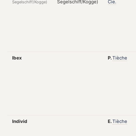
Cie.
Segelschiff/Kogge)
Ibex
P.
Tièche
Individ
E.
Tièche