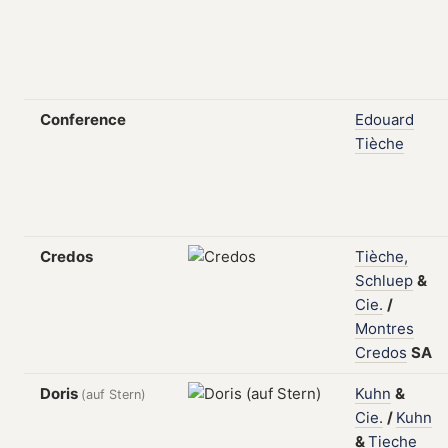
Conference
Edouard
Tièche
Credos
Tièche,
Schluep
&
Cie.
/
Montres
Credos
SA
Doris
Kuhn
&
(auf Stern)
Cie.
/
Kuhn
&
Tieche