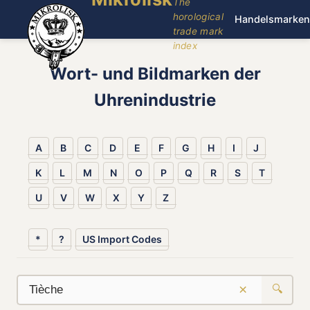
The
horological
Handelsmarken
trade mark
index
Wort- und Bildmarken der
Uhrenindustrie
A
B
C
D
E
F
G
H
I
J
K
L
M
N
O
P
Q
R
S
T
U
V
W
X
Y
Z
*
?
US Import Codes
×
🔍