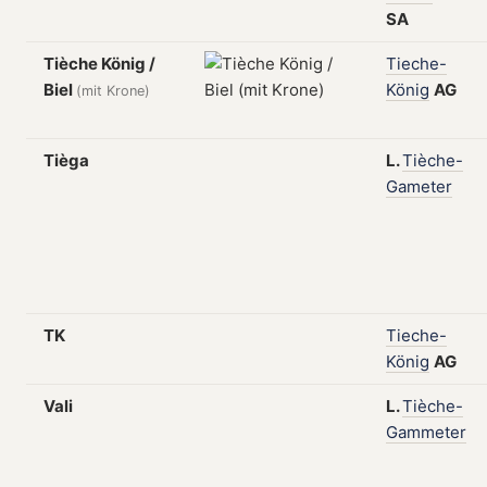
SA
Tièche König /
Tieche-
Biel
König
AG
(mit Krone)
Tièga
L.
Tièche-
Gameter
TK
Tieche-
König
AG
Vali
L.
Tièche-
Gammeter