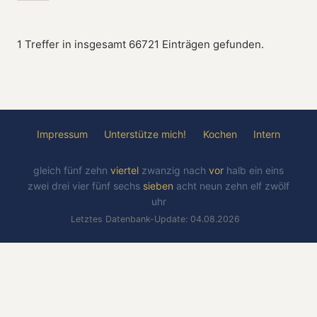
1 Treffer in insgesamt 66721 Einträgen gefunden.
Impressum
Unterstütze mich!
Kochen
Intern
gleich
fünf
zehn
viertel
zwanzig
nach
vor
halb
ein
eins
zwei
drei
vier
fünf
sechs
sieben
acht
neun
zehn
elf
zwölf
uhr
Letztes Datenbank-Update: 04.08.2026