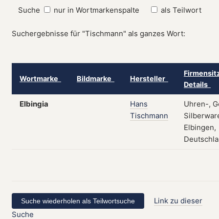
Suche
nur in Wortmarkenspalte
als Teilwort
Suchergebnisse für "Tischmann" als ganzes Wort:
Firmensit
Wortmarke
Bildmarke
Hersteller
Details
Elbingia
Hans
Uhren-, G
Tischmann
Silberwar
Elbingen,
Deutschla
Link zu dieser
Suche