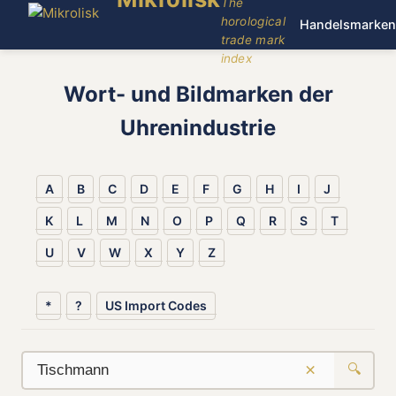
The
horological
Handelsmarken
trade mark
index
Wort- und Bildmarken der
Uhrenindustrie
A
B
C
D
E
F
G
H
I
J
K
L
M
N
O
P
Q
R
S
T
U
V
W
X
Y
Z
*
?
US Import Codes
×
🔍