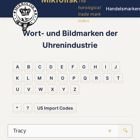
The
horological
Handelsmarken
trade mark
index
Wort- und Bildmarken der
Uhrenindustrie
A
B
C
D
E
F
G
H
I
J
K
L
M
N
O
P
Q
R
S
T
U
V
W
X
Y
Z
*
?
US Import Codes
×
🔍