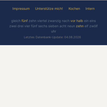
Impressum
Unterstütze mich!
Kochen
Intern
gleich
fünf
zehn
viertel
zwanzig
nach
vor
halb
ein
eins
zwei
drei
vier
fünf
sechs
sieben
acht
neun
zehn
elf
zwölf
uhr
Letztes Datenbank-Update: 04.08.2026