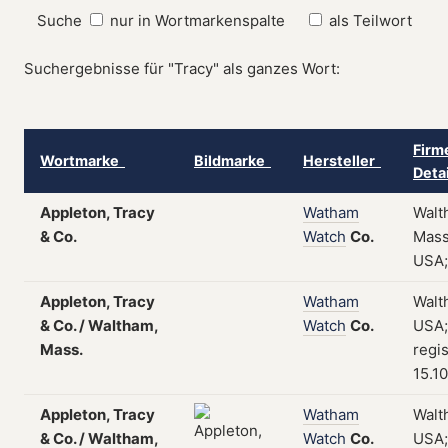
Suche
nur in Wortmarkenspalte
als Teilwort
Suchergebnisse für "Tracy" als ganzes Wort:
Firm
Wortmarke
Bildmarke
Hersteller
Deta
Appleton, Tracy
Watham
Walt
& Co.
Watch
Co.
Mass
USA;
Appleton, Tracy
Watham
Walt
& Co. / Waltham,
Watch
Co.
USA;
Mass.
regis
15.1
Appleton, Tracy
Watham
Walt
& Co. / Waltham,
Watch
Co.
USA;