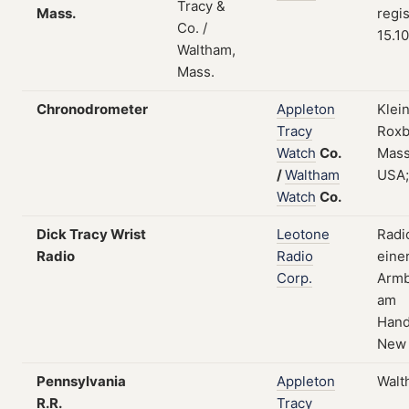
Mass.
regis
15.1
Chronodrometer
Appleton
Klei
Tracy
Roxb
Watch
Co.
Mass
/
Waltham
USA;
Watch
Co.
Dick Tracy Wrist
Leotone
Radi
Radio
Radio
eine
Corp.
Arm
am
Hand
New 
Pennsylvania
Appleton
Walt
R.R.
Tracy