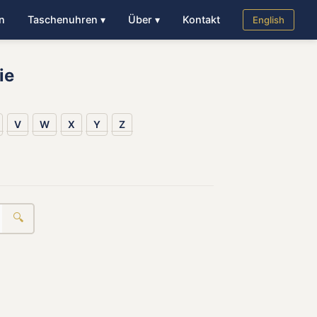
n
Taschenuhren ▾
Über ▾
Kontakt
English
ie
V
W
X
Y
Z
🔍