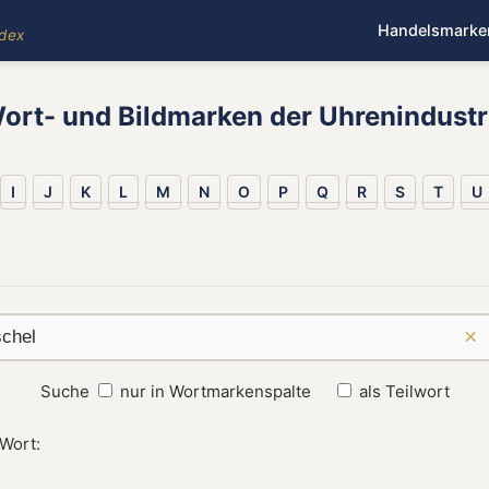
Handelsmarke
ndex
ort- und Bildmarken der Uhrenindustr
I
J
K
L
M
N
O
P
Q
R
S
T
U
×
Suche
nur in Wortmarkenspalte
als Teilwort
 Wort: