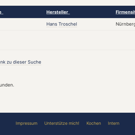
ke
Hersteller
Firmensi
Hans
Troschel
Nürnberg
ink zu dieser Suche
funden.
Impressum
Unterstütze mich!
Kochen
Intern