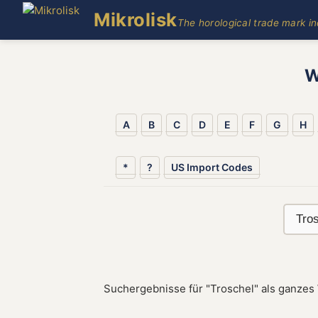
Mikrolisk
The horological trade mark i
W
A
B
C
D
E
F
G
H
*
?
US Import Codes
Suchergebnisse für "Troschel" als ganzes