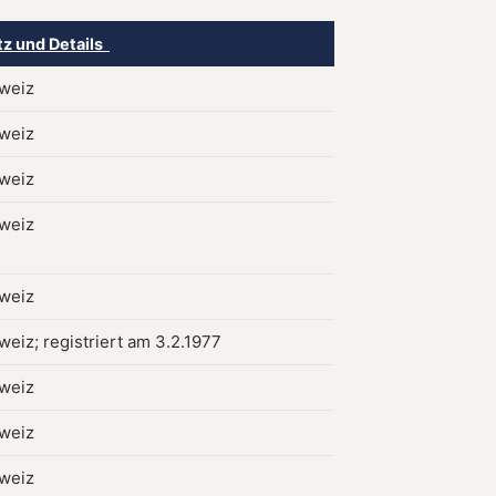
tz und Details
hweiz
hweiz
hweiz
hweiz
hweiz
weiz; registriert am 3.2.1977
hweiz
hweiz
hweiz