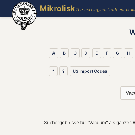
Mikrolisk
The horological trade mark i
W
A
B
C
D
E
F
G
H
*
?
US Import Codes
Suchergebnisse für "Vacuum" als ganzes 