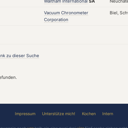
Waltham
International
SA
Neuchâte
Vacuum
Chronometer
Biel, Sc
Corporation
ink zu dieser Suche
gefunden.
Impressum
Unterstütze mich!
Kochen
Intern