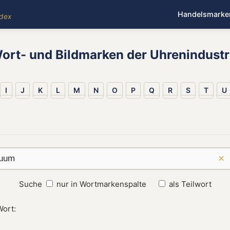
Handelsmarke
ndex
ort- und Bildmarken der Uhrenindustr
I
J
K
L
M
N
O
P
Q
R
S
T
U
×
Suche
nur in Wortmarkenspalte
als Teilwort
Wort: