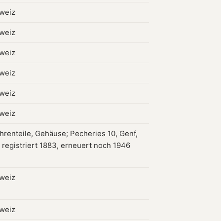
hweiz
hweiz
hweiz
hweiz
hweiz
hweiz
hrenteile, Gehäuse; Pecheries 10, Genf,
 registriert 1883, erneuert noch 1946
hweiz
hweiz