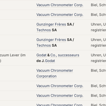
Vacuum
Chronometer
Corp.
Biel, Sc
Vacuum
Chronometer
Corp.
Biel, Sc
Gunzinger
Frères
SA
/
Uhren, U
Technos
SA
registrie
Gunzinger
Frères
SA
/
Uhren, U
Technos
SA
registrie
Godat
&
Co.,
successeurs
Uhren, U
de
J.
Godat
registrie
Vacuum
Chronometer
Biel, Sc
Corporation
Vacuum
Chronometer
Corp.
Biel, Sc
Vacuum
Chronometer
Corp.
Biel, Sc
Vacuum
Chronometer
Corp.
Biel, Sch