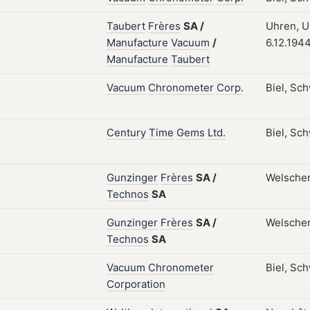
Taubert
Frères
SA
/
Uhren, Uh
Manufacture
Vacuum
/
6.12.194
Manufacture
Taubert
Vacuum
Chronometer
Corp.
Biel, Sch
Century
Time
Gems
Ltd.
Biel, Sch
Gunzinger
Frères
SA
/
Welschen
Technos
SA
Gunzinger
Frères
SA
/
Welschen
Technos
SA
Vacuum
Chronometer
Biel, Sc
Corporation