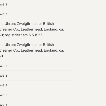
hweiz
hweiz
che Uhren; Zweigfirma der British
leaner Co.; Leatherhead, England; ca.
0; registriert am 5.5.1955
che Uhren; Zweigfirma der British
leaner Co.; Leatherhead, England; ca.
50
hweiz
hweiz
hweiz
hweiz
hweiz