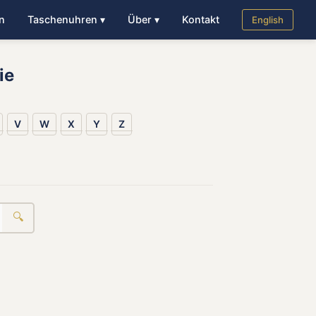
n
Taschenuhren ▾
Über ▾
Kontakt
English
ie
V
W
X
Y
Z
🔍