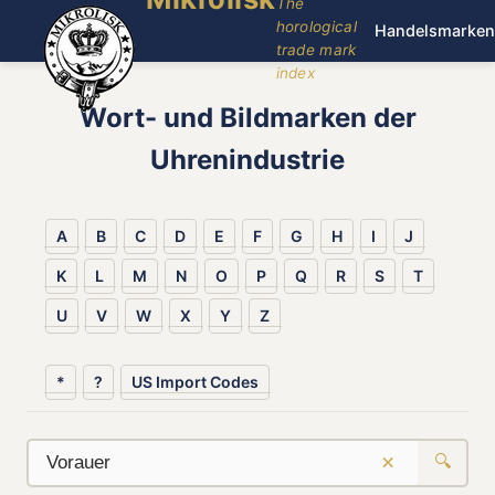
The
horological
Handelsmarken
trade mark
index
Wort- und Bildmarken der
Uhrenindustrie
A
B
C
D
E
F
G
H
I
J
K
L
M
N
O
P
Q
R
S
T
U
V
W
X
Y
Z
*
?
US Import Codes
×
🔍