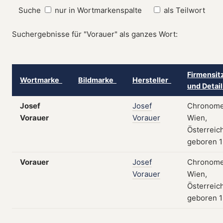
Suche
nur in Wortmarkenspalte
als Teilwort
Suchergebnisse für "Vorauer" als ganzes Wort:
Firmensit
Wortmarke
Bildmarke
Hersteller
und Detai
Josef
Josef
Chronome
Vorauer
Vorauer
Wien,
Österreich
geboren 
Vorauer
Josef
Chronome
Vorauer
Wien,
Österreich
geboren 