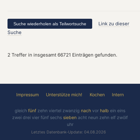
Link zu dieser
Suche
2 Treffer in insgesamt 66721 Einträgen gefunden.
Impressum
Unterstütze mich!
Kochen
Intern
gleich
fünf
zehn
viertel
zwanzig
nach
vor
halb
ein
eins
zwei
drei
vier
fünf
sechs
sieben
acht
neun
zehn
elf
zwölf
uhr
Letztes Datenbank-Update: 04.08.2026