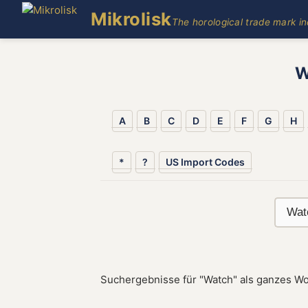
Mikrolisk
The horological trade mark i
W
A
B
C
D
E
F
G
H
*
?
US Import Codes
Suchergebnisse für "Watch" als ganzes Wo