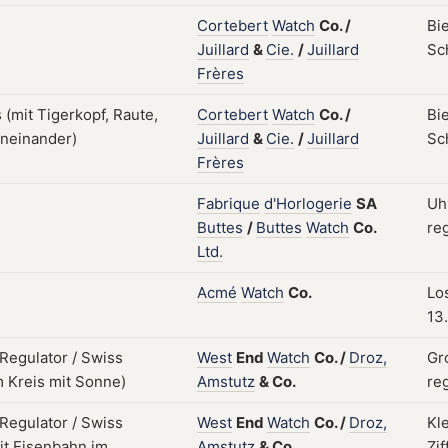
Cortebert
Watch
Co.
/
Bi
Juillard
&
Cie.
/
Juillard
Sc
Frères
Cortebert
Watch
Co.
/
Bi
Juillard
&
Cie.
/
Juillard
Sc
Frères
Fabrique
d'Horlogerie
SA
Uh
Buttes
/
Buttes
Watch
Co.
reg
Ltd.
Acmé
Watch
Co.
Lo
13
West
End
Watch
Co.
/
Droz,
Gr
Amstutz
&
Co.
reg
West
End
Watch
Co.
/
Droz,
Kl
Amstutz
&
Co.
Zif