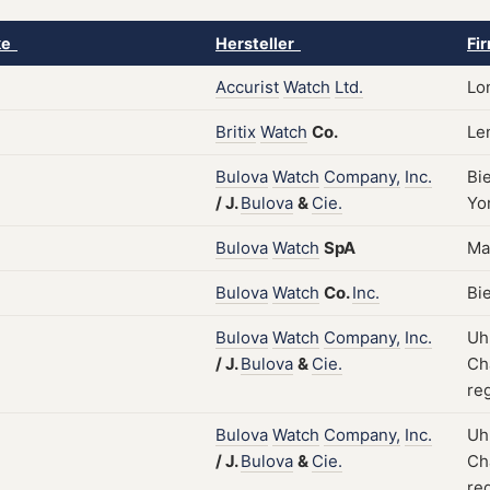
ke
Hersteller
Fi
Accurist
Watch
Ltd.
Lo
Britix
Watch
Co.
Le
Bulova
Watch
Company,
Inc.
Bi
/
J.
Bulova
&
Cie.
Yo
Bulova
Watch
SpA
Mai
Bulova
Watch
Co.
Inc.
Bie
Bulova
Watch
Company,
Inc.
Uh
/
J.
Bulova
&
Cie.
Ch
reg
Bulova
Watch
Company,
Inc.
Uh
/
J.
Bulova
&
Cie.
Ch
reg