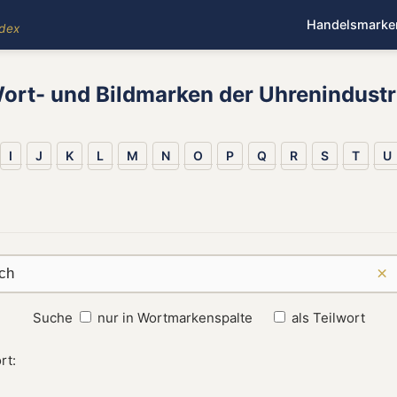
Handelsmarke
ndex
ort- und Bildmarken der Uhrenindustr
I
J
K
L
M
N
O
P
Q
R
S
T
U
×
Suche
nur in Wortmarkenspalte
als Teilwort
rt: