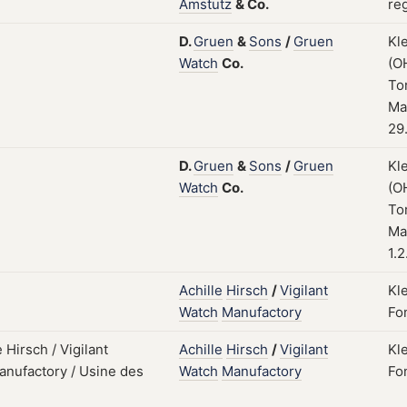
Amstutz
&
Co.
reg
D.
Gruen
&
Sons
/
Gruen
Kl
Watch
Co.
(O
Tor
Ma
29
D.
Gruen
&
Sons
/
Gruen
Kl
Watch
Co.
(O
Tor
Ma
1.2
Achille
Hirsch
/
Vigilant
Kl
Watch
Manufactory
Fo
Achille
Hirsch
/
Vigilant
Kl
Watch
Manufactory
Fon