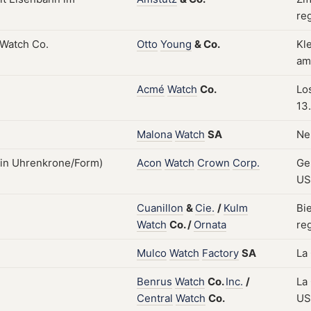
re
Otto
Young
&
Co.
Kle
am
Acmé
Watch
Co.
Lo
13
Malona
Watch
SA
Ne
Acon
Watch
Crown
Corp.
Ge
US
Cuanillon
&
Cie.
/
Kulm
Bi
Watch
Co.
/
Ornata
reg
Mulco
Watch
Factory
SA
La
Benrus
Watch
Co.
Inc.
/
La
Central
Watch
Co.
US