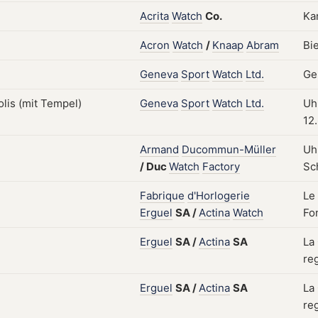
Acrita
Watch
Co.
Kar
Acron
Watch
/
Knaap
Abram
Bi
Geneva
Sport
Watch
Ltd.
Ge
Geneva
Sport
Watch
Ltd.
Uh
12
Armand
Ducommun-Müller
Uh
/
Duc
Watch
Factory
Sc
Fabrique
d'Horlogerie
Le
Erguel
SA
/
Actina
Watch
Fo
Erguel
SA
/
Actina
SA
La
reg
Erguel
SA
/
Actina
SA
La
reg