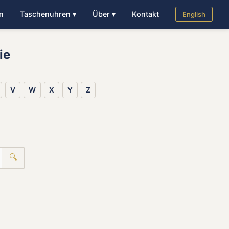
n
Taschenuhren ▾
Über ▾
Kontakt
English
ie
V
W
X
Y
Z
🔍