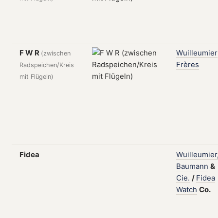
F W R
Wuilleumier
(zwischen
Frères
Radspeichen/Kreis
mit Flügeln)
Fidea
Wuilleumier
Baumann
&
Cie.
/
Fidea
Watch
Co.