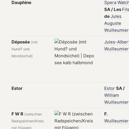
Dauphine
Spera
Watc
SA
/
Les
Fil
de
Jules
Auguste
Wuilleumier
Déposée
Jules-Alber
(mit
Wuilleumier
Hund? und
Mondsichel)
Estor
Estor
SA
/
William
Wuilleumier
F W R
F.
(zwischen
Wuilleumier
Radspeichen/Kreis
mit Flügeln)