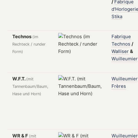
/
Fabrique
d'Horlogeri
Stika
Technos
Fabrique
(im
Technos
/
Rechteck / runder
Walliser
&
Form)
Wuilleumier
W.F.T.
Wuilleumier
(mit
Frères
Tannenbaum/Baum,
Hase und Horn)
WR & F
Wuilleumier
(mit