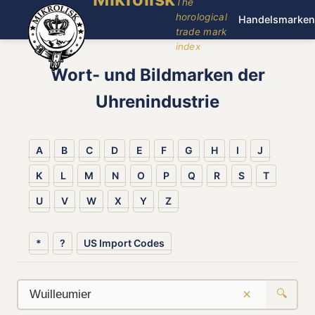
The
horological
Handelsmarken
trade mark
index
Wort- und Bildmarken der
Uhrenindustrie
A
B
C
D
E
F
G
H
I
J
K
L
M
N
O
P
Q
R
S
T
U
V
W
X
Y
Z
*
?
US Import Codes
×
🔍