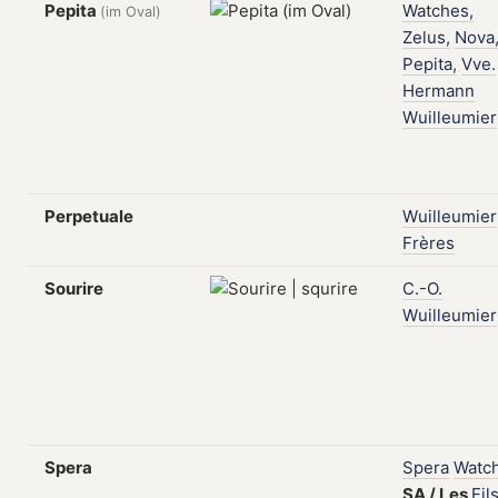
Pepita
Watches,
(im Oval)
Zelus,
Nova
Pepita,
Vve.
Hermann
Wuilleumier
Perpetuale
Wuilleumier
Frères
Sourire
C.-O.
Wuilleumier
Spera
Spera
Watc
SA
/
Les
Fil