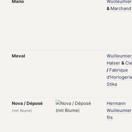
Mano
Wuilleumier
&
Marchand
Meval
Wuilleumier
Halser
&
Cie
/
Fabrique
d'Horlogeri
Stika
Nova / Déposé
Hermann
Wuilleumier
(mit Blume)
fils