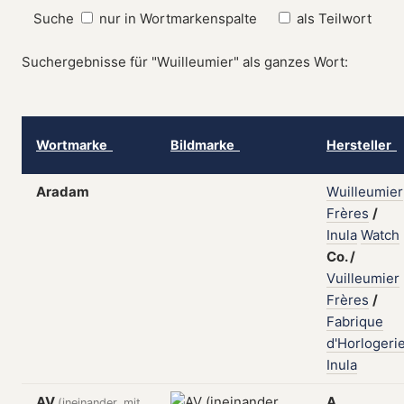
Suche
nur in Wortmarkenspalte
als Teilwort
Suchergebnisse für "Wuilleumier" als ganzes Wort:
Wortmarke
Bildmarke
Hersteller
Aradam
Wuilleumier
Frères
/
Inula
Watch
Co.
/
Vuilleumier
Frères
/
Fabrique
d'Horlogeri
Inula
AV
A.
(ineinander, mit