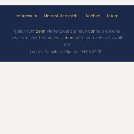
Impressum
Unterstütze mich!
Kochen
Intern
gleich
fünf
zehn
viertel
zwanzig
nach
vor
halb
ein
eins
zwei
drei
vier
fünf
sechs
sieben
acht
neun
zehn
elf
zwölf
uhr
Letztes Datenbank-Update: 04.08.2026