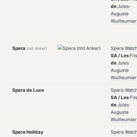
de
Jules-
Auguste
Wuilleumier
Spera
Spera
Watc
(mit Anker)
SA
/
Les
Fil
de
Jules
Auguste
Wuilleumier
Spera de Luxe
Spera
Watc
SA
/
Les
Fil
de
Jules
Auguste
Wuilleumier
Spera Holiday
Spera
Watc