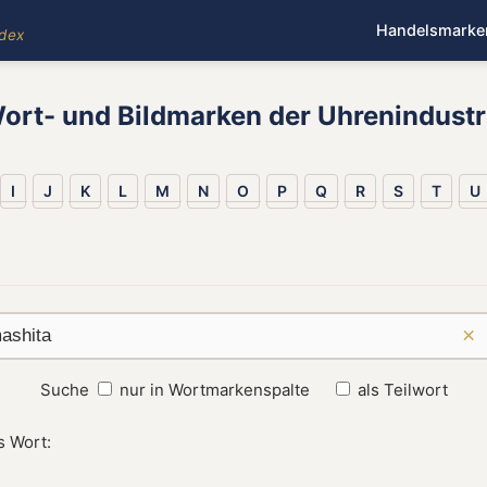
Handelsmarke
ndex
ort- und Bildmarken der Uhrenindustr
I
J
K
L
M
N
O
P
Q
R
S
T
U
×
Suche
nur in Wortmarkenspalte
als Teilwort
s Wort: