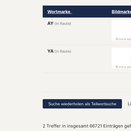
Wortmarke
Bildmar
AY
(in Raute)
YA
(in Raute)
L
2 Treffer in insgesamt 66721 Einträgen ge