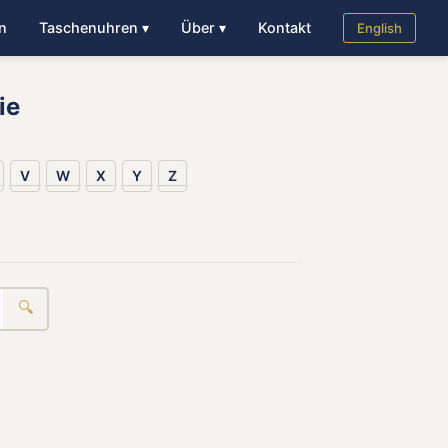
n
Taschenuhren ▾
Über ▾
Kontakt
English
ie
V
W
X
Y
Z
🔍