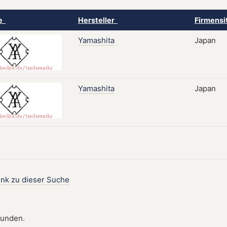
ke
Hersteller
Firmensi
Yamashita
Japan
Yamashita
Japan
ink zu dieser Suche
funden.