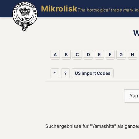
Mikrolisk
The horological trade mark i
W
A
B
C
D
E
F
G
H
*
?
US Import Codes
Suchergebnisse für "Yamashita" als ganze