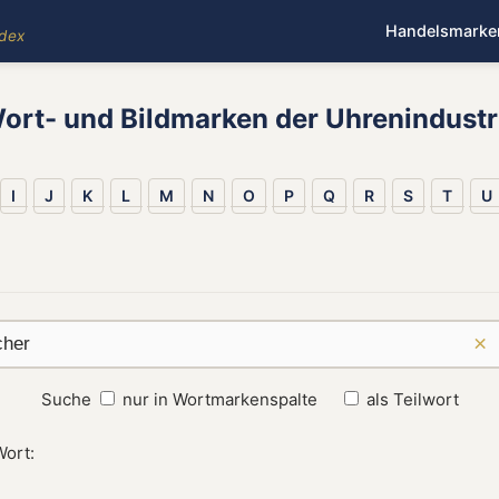
Handelsmarke
ndex
ort- und Bildmarken der Uhrenindustr
I
J
K
L
M
N
O
P
Q
R
S
T
U
×
Suche
nur in Wortmarkenspalte
als Teilwort
Wort: