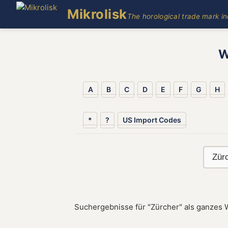
Mikrolisk
The horological trade mark i
W
A
B
C
D
E
F
G
H
*
?
US Import Codes
Suchergebnisse für "Zürcher" als ganzes 