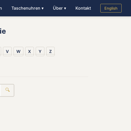
n
Taschenuhren ▾
Über ▾
Kontakt
English
ie
V
W
X
Y
Z
🔍