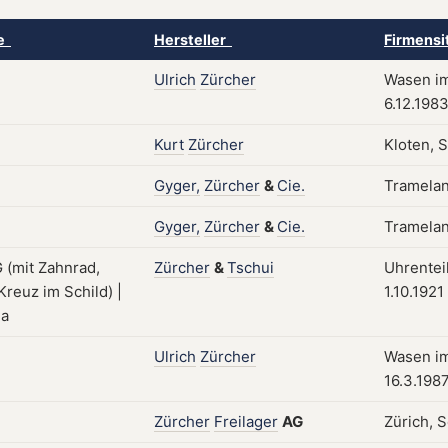
ke
Hersteller
Firmensi
Ulrich
Zürcher
Wasen im
6.12.198
Kurt
Zürcher
Kloten, 
Gyger,
Zürcher
&
Cie.
Tramelan
Gyger,
Zürcher
&
Cie.
Tramelan
Zürcher
&
Tschui
Uhrentei
1.10.1921
Ulrich
Zürcher
Wasen im
16.3.198
Zürcher
Freilager
AG
Zürich, 