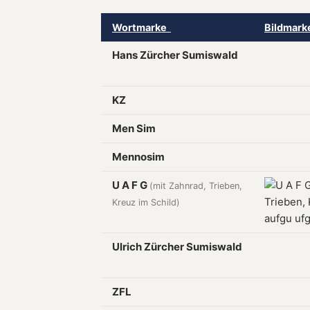
Wortmarke
Bildmar
Hans Zürcher Sumiswald
KZ
Men Sim
Mennosim
U A F G
(mit Zahnrad, Trieben,
Kreuz im Schild)
Ulrich Zürcher Sumiswald
ZFL