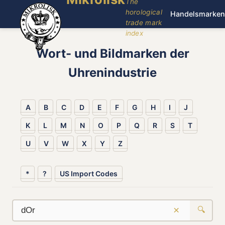
The
horological
Handelsmarken
trade mark
index
Wort- und Bildmarken der
Uhrenindustrie
A
B
C
D
E
F
G
H
I
J
K
L
M
N
O
P
Q
R
S
T
U
V
W
X
Y
Z
*
?
US Import Codes
×
🔍