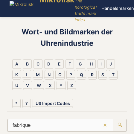
The
horological
Handelsmarken
trade mark
index
Wort- und Bildmarken der
Uhrenindustrie
A
B
C
D
E
F
G
H
I
J
K
L
M
N
O
P
Q
R
S
T
U
V
W
X
Y
Z
*
?
US Import Codes
×
🔍