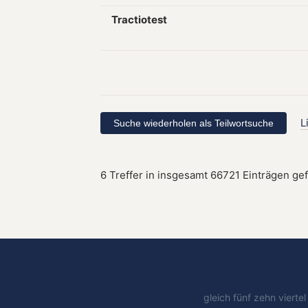
Tractiotest
L
6 Treffer in insgesamt 66721 Einträgen ge
gleich
fünf
zehn
vierte