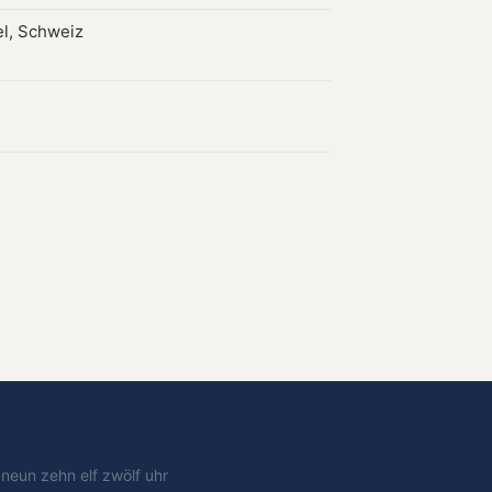
l, Schweiz
t
neun
zehn
elf
zwölf
uhr