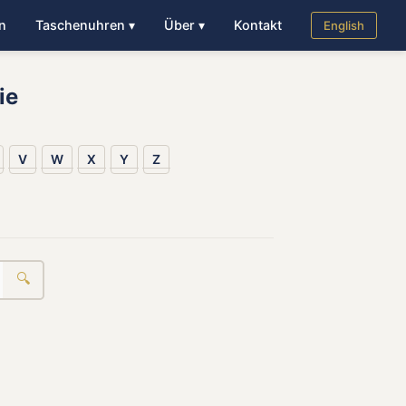
n
Taschenuhren ▾
Über ▾
Kontakt
English
ie
V
W
X
Y
Z
🔍