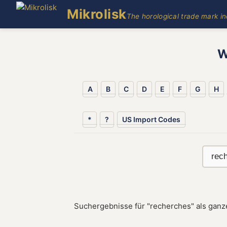
Mikrolisk
The horological trade mark i
W
A
B
C
D
E
F
G
H
*
?
US Import Codes
Suchergebnisse für "recherches" als ganz