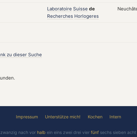
Laboratoire
Suisse
de
Neuchâte
Recherches
Horlogeres
ink zu dieser Suche
funden.
Impressum
Unterstütze mich!
Kochen
Intern
l
zwanzig
nach
vor
halb
ein
eins
zwei
drei
vier
fünf
sechs
sieben
ach