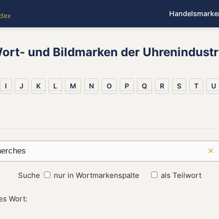
Handelsmarke
ndex
ort- und Bildmarken der Uhrenindustr
I
J
K
L
M
N
O
P
Q
R
S
T
U
×
Suche
nur in Wortmarkenspalte
als Teilwort
es Wort: