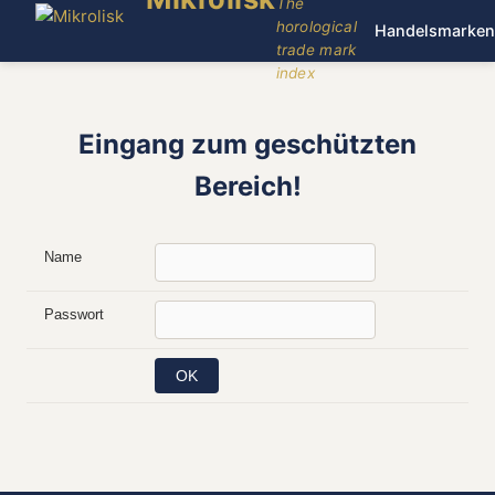
The
horological
Handelsmarken
trade mark
index
Eingang zum geschützten
Bereich!
Name
Passwort