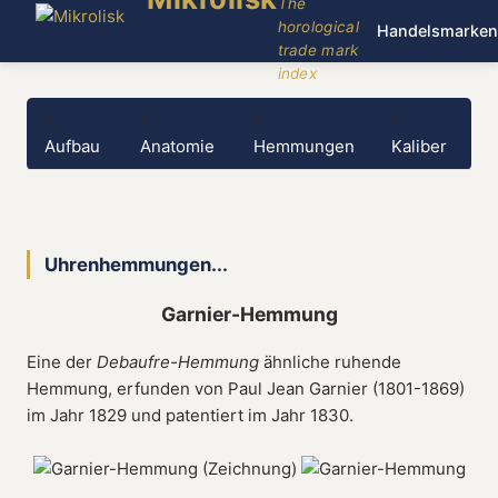
The
horological
Handelsmarken
trade mark
index
»
»
»
»
Aufbau
Anatomie
Hemmungen
Kaliber
Uhrenhemmungen...
Garnier-Hemmung
Eine der
Debaufre-Hemmung
ähnliche ruhende
Hemmung, erfunden von Paul Jean Garnier (1801-1869)
im Jahr 1829 und patentiert im Jahr 1830.