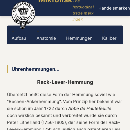
The
horological
Handelsmarken
trade mark
index
»
»
»
»
Aufbau
Anatomie
Hemmungen
Kaliber
Uhrenhemmungen...
Rack-Lever-Hemmung
Übersetzt heißt diese Form der Hemmung soviel wie
"Rechen-Ankerhemmung". Vom Prinzip her bekannt war
sie schon im Jahr 1722 durch
Abbe de Hautefeuille
,
doch wirklich bekannt und verbreitet wurde sie durch
Peter Litherland (1756-1805), der seine Form der Rack-
Lever-Hemmung 1791 schließlich auch patentieren ließ