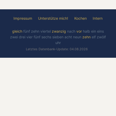
Impressum
Unterstütze mich!
Kochen
Intern
gleich
fünf
zehn
viertel
zwanzig
nach
vor
halb
ein
eins
zwei
drei
vier
fünf
sechs
sieben
acht
neun
zehn
elf
zwölf
uhr
Letztes Datenbank-Update: 04.08.2026