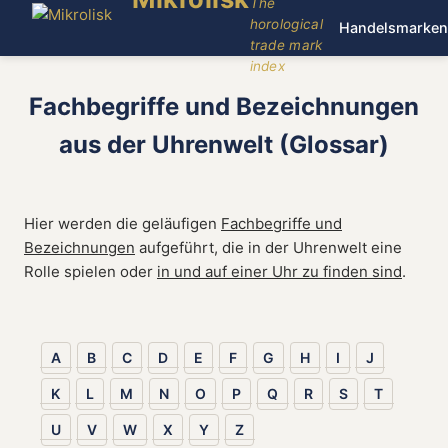
The
horological
Handelsmarken
trade mark
index
Fachbegriffe und Bezeichnungen
aus der Uhrenwelt (Glossar)
Hier werden die geläufigen
Fachbegriffe und
Bezeichnungen
aufgeführt, die in der Uhrenwelt eine
Rolle spielen oder
in und auf einer Uhr zu finden sind
.
A
B
C
D
E
F
G
H
I
J
K
L
M
N
O
P
Q
R
S
T
U
V
W
X
Y
Z