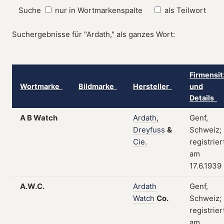
Suche
nur in Wortmarkenspalte
als Teilwort
Suchergebnisse für "Ardath," als ganzes Wort:
Firmensit
Wortmarke
Bildmarke
Hersteller
und
Details
A B Watch
Ardath,
Genf,
Dreyfuss
&
Schweiz;
Cie.
registrier
am
17.6.1939
A.W.C.
Ardath
Genf,
Watch
Co.
Schweiz;
registrier
am