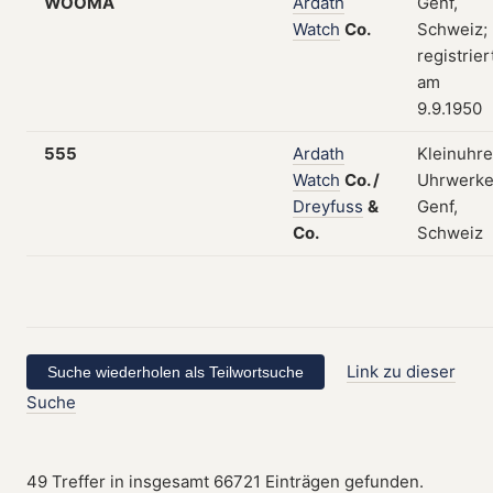
WOOMA
Ardath
Genf,
Watch
Co.
Schweiz;
registrier
am
9.9.1950
555
Ardath
Kleinuhre
Watch
Co.
/
Uhrwerke
Dreyfuss
&
Genf,
Co.
Schweiz
Link zu dieser
Suche
49 Treffer in insgesamt 66721 Einträgen gefunden.