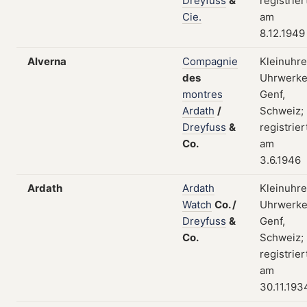
Dreyfuss
&
registrier
Cie.
am
8.12.1949
Alverna
Compagnie
Kleinuhre
des
Uhrwerke
montres
Genf,
Ardath
/
Schweiz;
Dreyfuss
&
registrier
Co.
am
3.6.1946
Ardath
Ardath
Kleinuhre
Watch
Co.
/
Uhrwerke
Dreyfuss
&
Genf,
Co.
Schweiz;
registrier
am
30.11.193