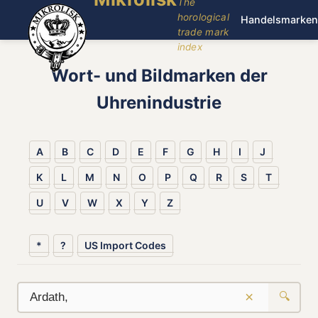
The
horological
Handelsmarken
trade mark
index
Wort- und Bildmarken der
Uhrenindustrie
A
B
C
D
E
F
G
H
I
J
K
L
M
N
O
P
Q
R
S
T
U
V
W
X
Y
Z
*
?
US Import Codes
×
🔍