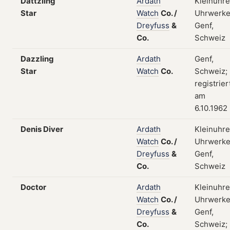
Dattzling
Ardath
Kleinuhre
Star
Watch
Co.
/
Uhrwerke
Dreyfuss
&
Genf,
Co.
Schweiz
Dazzling
Ardath
Genf,
Star
Watch
Co.
Schweiz;
registrier
am
6.10.1962
Denis Diver
Ardath
Kleinuhre
Watch
Co.
/
Uhrwerke
Dreyfuss
&
Genf,
Co.
Schweiz
Doctor
Ardath
Kleinuhre
Watch
Co.
/
Uhrwerke
Dreyfuss
&
Genf,
Co.
Schweiz;