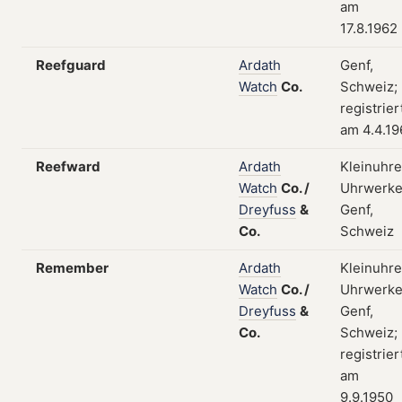
am
17.8.1962
Reefguard
Ardath
Genf,
Watch
Co.
Schweiz;
registrier
am 4.4.19
Reefward
Ardath
Kleinuhre
Watch
Co.
/
Uhrwerke
Dreyfuss
&
Genf,
Co.
Schweiz
Remember
Ardath
Kleinuhre
Watch
Co.
/
Uhrwerke
Dreyfuss
&
Genf,
Co.
Schweiz;
registrier
am
9.9.1950