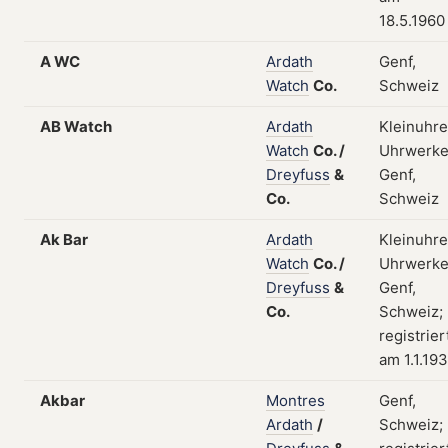
18.5.1960
A WC
Ardath
Genf,
Watch
Co.
Schweiz
AB Watch
Ardath
Kleinuhre
Watch
Co.
/
Uhrwerke
Dreyfuss
&
Genf,
Co.
Schweiz
Ak Bar
Ardath
Kleinuhre
Watch
Co.
/
Uhrwerke
Dreyfuss
&
Genf,
Co.
Schweiz;
registrier
am 1.1.19
Akbar
Montres
Genf,
Ardath
/
Schweiz;