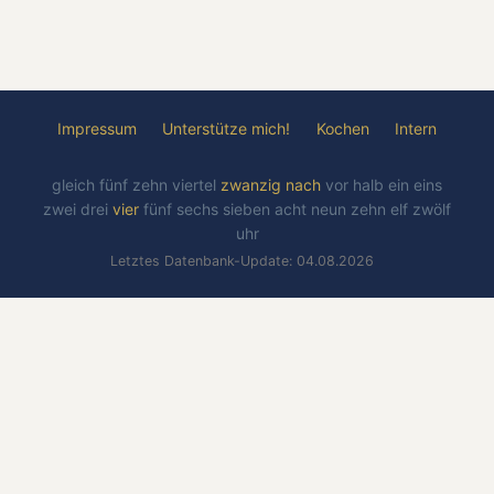
Impressum
Unterstütze mich!
Kochen
Intern
gleich
fünf
zehn
viertel
zwanzig
nach
vor
halb
ein
eins
zwei
drei
vier
fünf
sechs
sieben
acht
neun
zehn
elf
zwölf
uhr
Letztes Datenbank-Update: 04.08.2026