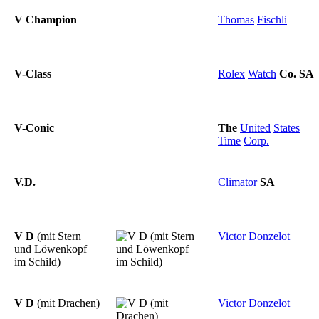
V Champion
Thomas
Fischli
V-Class
Rolex
Watch
Co.
SA
V-Conic
The
United
States
Time
Corp.
V.D.
Climator
SA
V D
(mit Stern
Victor
Donzelot
und Löwenkopf
im Schild)
V D
(mit Drachen)
Victor
Donzelot