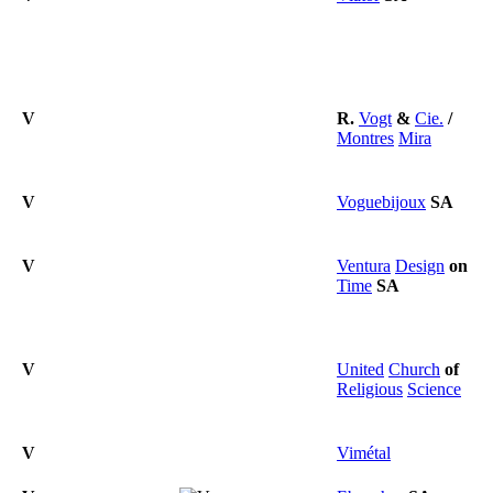
V
R.
Vogt
&
Cie.
/
Montres
Mira
V
Voguebijoux
SA
V
Ventura
Design
on
Time
SA
V
United
Church
of
Religious
Science
V
Vimétal