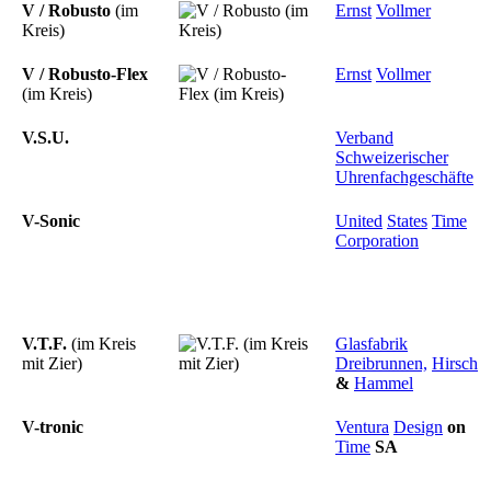
V / Robusto
(im
Ernst
Vollmer
Kreis)
V / Robusto-Flex
Ernst
Vollmer
(im Kreis)
V.S.U.
Verband
Schweizerischer
Uhrenfachgeschäfte
V-Sonic
United
States
Time
Corporation
V.T.F.
(im Kreis
Glasfabrik
mit Zier)
Dreibrunnen,
Hirsch
&
Hammel
V-tronic
Ventura
Design
on
Time
SA