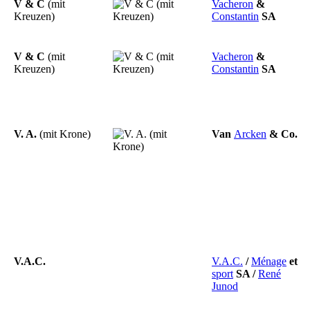
V & C
(mit
Vacheron
&
Kreuzen)
Constantin
SA
V & C
(mit
Vacheron
&
Kreuzen)
Constantin
SA
V. A.
(mit Krone)
Van
Arcken
&
Co.
V.A.C.
V.A.C.
/
Ménage
et
sport
SA
/
René
Junod