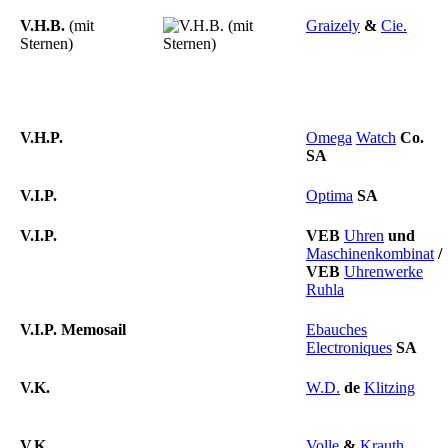
V.H.B.
(mit
Graizely
&
Cie.
Sternen)
V.H.P.
Omega
Watch
Co.
SA
V.I.P.
Optima
SA
V.I.P.
VEB
Uhren
und
Maschinenkombinat
/
VEB
Uhrenwerke
Ruhla
V.I.P. Memosail
Ebauches
Electroniques
SA
V.K.
W.D.
de
Klitzing
V.K.
Volle
&
Krauth