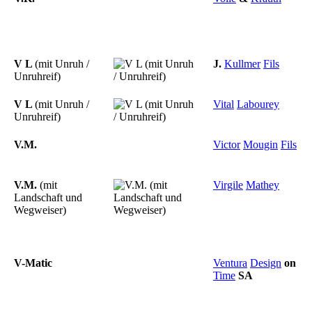
V L
(mit Unruh /
J.
Kullmer
Fils
Unruhreif)
V L
(mit Unruh /
Vital
Labourey
Unruhreif)
V.M.
Victor
Mougin
Fils
V.M.
(mit
Virgile
Mathey
Landschaft und
Wegweiser)
V-Matic
Ventura
Design
on
Time
SA