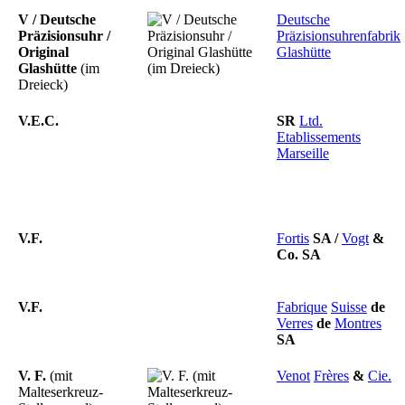
V / Deutsche
Deutsche
Präzisionsuhr /
Präzisionsuhrenfabrik
Original
Glashütte
Glashütte
(im
Dreieck)
V.E.C.
SR
Ltd.
Etablissements
Marseille
V.F.
Fortis
SA
/
Vogt
&
Co.
SA
V.F.
Fabrique
Suisse
de
Verres
de
Montres
SA
V. F.
(mit
Venot
Frères
&
Cie.
Malteserkreuz-