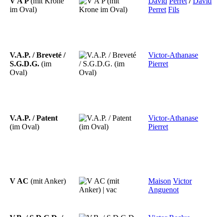
V A P
(mit Krone
David
Perret
/
David
im Oval)
Perret
Fils
V.A.P. / Breveté /
Victor-Athanase
S.G.D.G.
(im
Pierret
Oval)
V.A.P. / Patent
Victor-Athanase
(im Oval)
Pierret
V AC
(mit Anker)
Maison
Victor
Anguenot