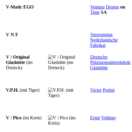
V-Matic EGO
Ventura
Design
on
Time
SA
V N F
Vereeniging
Nederlandsche
Fabrikat
V / Original
Deutsche
Glashütte
(im
Präzisionsuhrenfabrik
Dreieck)
Glashütte
V.P.H.
(mit Tiger)
Victor
Probst
V / Pico
(im Kreis)
Ernst
Vollmer