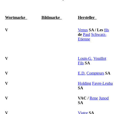
Wortmarke
Bildmarke
Hersteller
V
Venus
SA
/
Les
fils
de
Paul
Schwarz-
Etienne
V
Louis-G.
Vouillot
Fils
SA
V
E.D.
Compteurs
SA
V
Holding
Favre-Leuba
SA
V
VAC
/
Rene
Junod
SA
V
Viator
SA