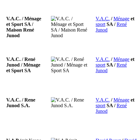
V.A.C. / Ménage
V.A.C.
/
Ménage
et
et Sport SA /
sport
SA
/
René
Maison René
Junod
Junod
V.A.C. / René
V.A.C.
/
Ménage
et
Junod / Ménage
sport
SA
/
René
et Sport SA
Junod
V.A.C. / Rene
V.A.C.
/
Ménage
et
Junod S.A.
sport
SA
/
René
Junod