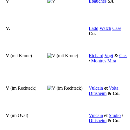
V
Ebauches
SA
V.
Ladd
Watch
Case
Co.
V
(mit Krone)
Richard
Vogt
&
Cie.
/
Montres
Mira
V
(im Rechteck)
Vulcain
et
Volta,
Ditisheim
&
Co.
V
(im Oval)
Vulcain
et
Studio
/
Ditisheim
&
Co.