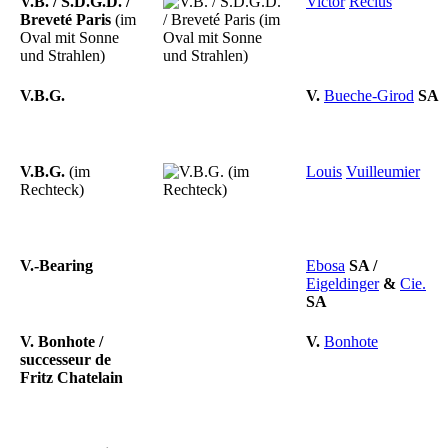
V.B. / S.D.G.D. /
Victor
Reclus
Breveté Paris
(im
Oval mit Sonne
und Strahlen)
V.B.G.
V.
Bueche-Girod
SA
V.B.G.
(im
Louis
Vuilleumier
Rechteck)
V.-Bearing
Ebosa
SA
/
Eigeldinger
&
Cie.
SA
V. Bonhote /
V.
Bonhote
successeur de
Fritz Chatelain