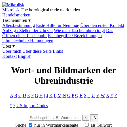
Mikrolisk
The horological trade mark index
Handelsmarken
Taschenuhren ▾
Altersbestimmung
Erste Hilfe für Neulinge
Über den ersten Kontakt
Aufzug / Stellen der Uhrzeit
Wie man Taschenuhren trägt
Das
Öffnen einer Taschenuhr
Fachbegriffe / Bezeichnungen
Uhrentechnik / Hemmungen
Über ▾
Über mich
Über diese Seite
Links
Kontakt
English
Wort- und Bildmarken der
Uhrenindustrie
A
B
C
D
E
F
G
H
I
J
K
L
M
N
O
P
Q
R
S
T
U
V
W
X
Y
Z
*
?
US Import Codes
×
🔍
Suche
nur in Wortmarkenspalte
als Teilwort