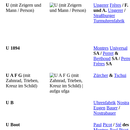
U
(mit Zeigern und
Ungerer
Frères
/
F.
Mann / Person)
und
A.
Ungerer
/
Straßburger
Turmuhrenfabrik
U 1894
Montres
Universal
SA
/
Perret
&
Berthoud
SA
/
Perre
Frères
SA
U A F G
(mit
Zürcher
&
Tschui
Zahnrad, Trieben,
Kreuz im Schild)
U B
Uhrenfabrik
Nostra
Eugen
Bauer
/
Nostrabauer
U Boot
Paul
Picot
/
Sté
des
Montres
Paul
Picot