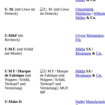
U. M.
(mit Löwe im
Uhrenfabrik
Dreieck)
Mühlheim
/
Wilhel
Müller
&
Co.
U.M&F
(im
Ulysse
Montandon
Rechteck)
Fils
U.M.F.
(mit Schild
Mildia
SA
/
mit Muster)
Mosimann
&
Cie.
U M F / Marque
Mildia
SA
/
de Fabrique
(mit
Mosimann
&
Cie.
Wappen / Schild,
Tierkopf? und
Verzierung)
U-Make-It
Statler
Manufacturi