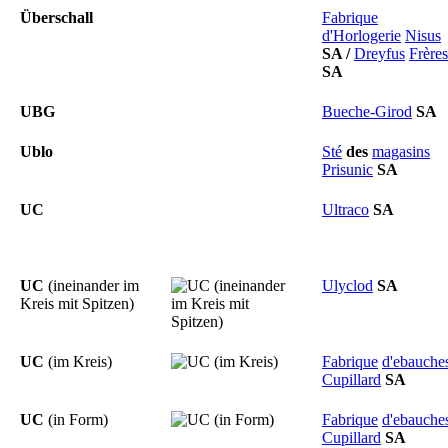
Überschall
Fabrique
d'Horlogerie
Nisus
SA
/
Dreyfus
Frères
SA
UBG
Bueche-Girod
SA
Ublo
Sté
des
magasins
Prisunic
SA
UC
Ultraco
SA
UC
(ineinander im
Ulyclod
SA
Kreis mit Spitzen)
UC
(im Kreis)
Fabrique
d'ebauche
Cupillard
SA
UC
(in Form)
Fabrique
d'ebauche
Cupillard
SA