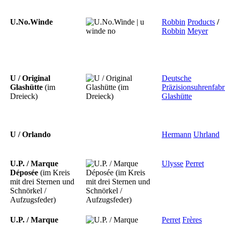
U.No.Winde
Robbin
Products
/
Robbin
Meyer
U / Original
Deutsche
Glashütte
(im
Präzisionsuhrenfabr
Dreieck)
Glashütte
U / Orlando
Hermann
Uhrland
U.P. / Marque
Ulysse
Perret
Déposée
(im Kreis
mit drei Sternen und
Schnörkel /
Aufzugsfeder)
U.P. / Marque
Perret
Frères