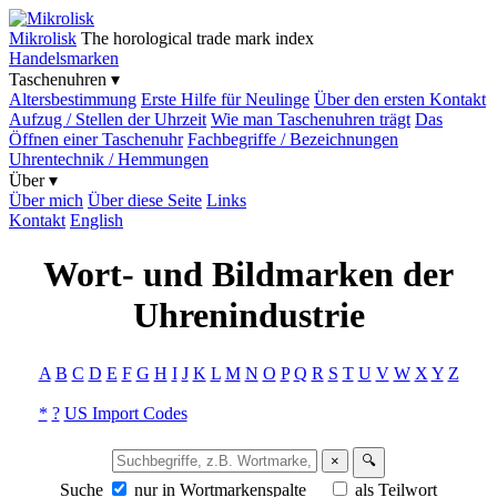
Mikrolisk
The horological trade mark index
Handelsmarken
Taschenuhren ▾
Altersbestimmung
Erste Hilfe für Neulinge
Über den ersten Kontakt
Aufzug / Stellen der Uhrzeit
Wie man Taschenuhren trägt
Das
Öffnen einer Taschenuhr
Fachbegriffe / Bezeichnungen
Uhrentechnik / Hemmungen
Über ▾
Über mich
Über diese Seite
Links
Kontakt
English
Wort- und Bildmarken der
Uhrenindustrie
A
B
C
D
E
F
G
H
I
J
K
L
M
N
O
P
Q
R
S
T
U
V
W
X
Y
Z
*
?
US Import Codes
×
🔍
Suche
nur in Wortmarkenspalte
als Teilwort