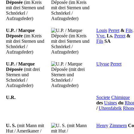
Déposée
(im Kreis
mit drei Sternen und
Schnörkel /
Aufzugsfeder)
U.P. / Marque
Louis
Perret
&
Fils
Déposée
(im Kreis
Vve.
Ls.
Perret
&
mit drei Sternen und
Fils
SA
Schnörkel /
Aufzugsfeder)
U.P. / Marque
Ulysse
Perret
Déposée
(mit drei
Sternen und
Schnörkel /
Aufzugsfeder)
U.R.
Societe
Chimique
des
Usines
du
Rho
/
Uhrenfabrik
Rhon
U. S.
(mit Mann mit
Henry
Zimmern
Co
Hut / Amerikaner /