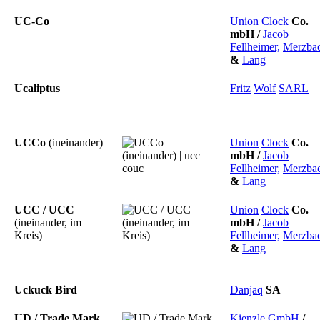
UC-Co
Union
Clock
Co.
mbH
/
Jacob
Fellheimer,
Merzba
&
Lang
Ucaliptus
Fritz
Wolf
SARL
UCCo
(ineinander)
Union
Clock
Co.
mbH
/
Jacob
Fellheimer,
Merzba
&
Lang
UCC / UCC
Union
Clock
Co.
(ineinander, im
mbH
/
Jacob
Kreis)
Fellheimer,
Merzba
&
Lang
Uckuck Bird
Danjaq
SA
UD / Trade Mark
Kienzle
GmbH
/