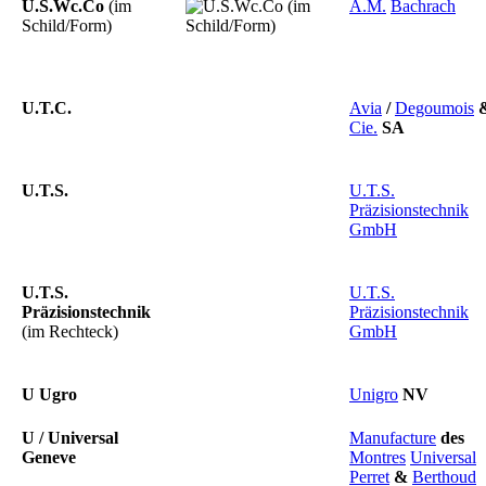
U.S.Wc.Co
(im
A.M.
Bachrach
Schild/Form)
U.T.C.
Avia
/
Degoumois
Cie.
SA
U.T.S.
U.T.S.
Präzisionstechnik
GmbH
U.T.S.
U.T.S.
Präzisionstechnik
Präzisionstechnik
(im Rechteck)
GmbH
U Ugro
Unigro
NV
U / Universal
Manufacture
des
Geneve
Montres
Universal
Perret
&
Berthoud