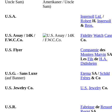
Uncle Sam)
U.S.A.
Ingersoll
Ltd.
/
Robert
H.
Ingersoll
&
Bros.
U.S. Assay / 14K /
Fidelity
Watch
Cas
F.W.C.Co.
Co.
U.S. Flyer
Compagnie
des
Montres
Marvin
S
Les
Fils
de
H.A.
Didisheim
U.S.G. - Sans Luxe
Eterna
SA
/
Schild
(auf Banner)
Frères
&
Co
U.S. Jewelry Co.
U.S.
Jewelry
Co.
U.S.R.
Fabrique
de
Ressor
Resist
SA