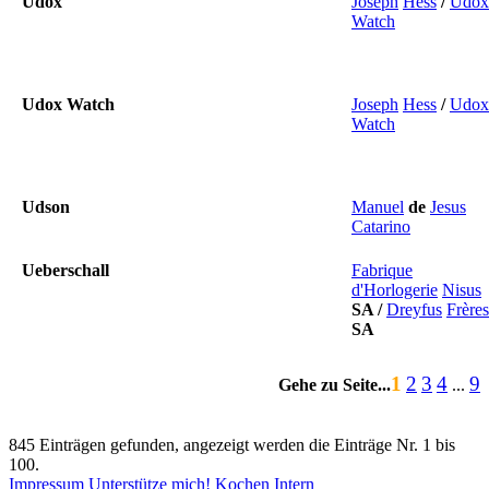
Udox
Joseph
Hess
/
Udox
Watch
Udox Watch
Joseph
Hess
/
Udox
Watch
Udson
Manuel
de
Jesus
Catarino
Ueberschall
Fabrique
d'Horlogerie
Nisus
SA
/
Dreyfus
Frères
SA
1
2
3
4
9
Gehe zu Seite...
...
845 Einträgen gefunden, angezeigt werden die Einträge Nr. 1 bis
100.
Impressum
Unterstütze mich!
Kochen
Intern