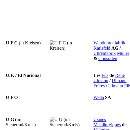
U F C
(in Kreisen)
Wanduhrenfabrik
Karlsfeld
AG
/
Uhrenfabrik
Müller
&
Consorten
U.F. / El Nacional
Les
Fils
de
Rene
Ulmann
/
Ulmann
Frères
/
Ulmann
Fil
U F O
Welta
SA
U G
(im
Usines
Steuerrad/Kreis)
Metallurgiques
de
Vallorbe