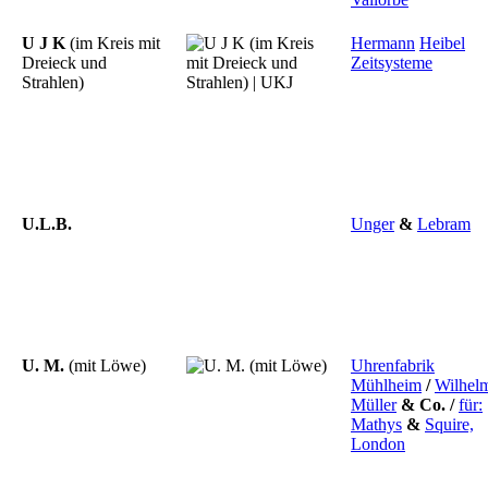
U J K
(im Kreis mit
Hermann
Heibel
Dreieck und
Zeitsysteme
Strahlen)
U.L.B.
Unger
&
Lebram
U. M.
(mit Löwe)
Uhrenfabrik
Mühlheim
/
Wilhel
Müller
&
Co.
/
für:
Mathys
&
Squire,
London