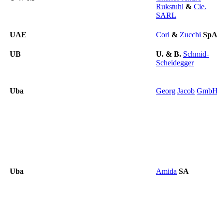
Rukstuhl
&
Cie.
SARL
UAE
Cori
&
Zucchi
Sp
UB
U.
&
B.
Schmid-
Scheidegger
Uba
Georg
Jacob
Gmb
Uba
Amida
SA