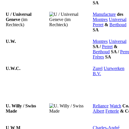
SA
U / Universal
Manufacture
des
Geneve
(im
Montres
Universal
Rechteck)
Perret
&
Berthoud
SA
U.W.
Montres
Universal
SA
/
Perret
&
Berthoud
SA
/
Perre
Frères
SA
U.W.C.
Zurel
Uurwerken
B.V.
U. Willy / Swiss
Reliance
Watch
Co
Made
Albert
Fetterle
&
C
U W M
Charles-André