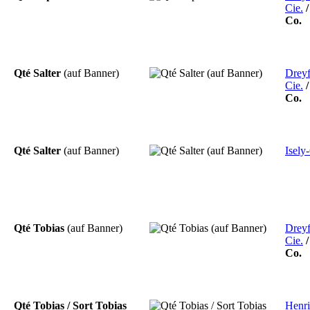
Cie.
Co.
Qté Salter
(auf Banner)
Drey
Cie.
Co.
Qté Salter
(auf Banner)
Isely
Qté Tobias
(auf Banner)
Drey
Cie.
Co.
Qté Tobias / Sort Tobias
Henri