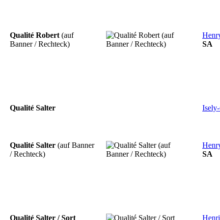
Qualité Robert
(auf
Henr
Banner / Rechteck)
SA
Qualité Salter
Isely
Qualité Salter
(auf Banner
Henr
/ Rechteck)
SA
Qualité Salter / Sort
Henri