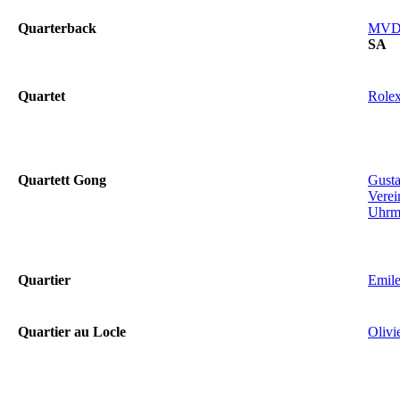
Quarterback
MV
SA
Quartet
Role
Quartett Gong
Gust
Verei
Uhrm
Quartier
Emil
Quartier au Locle
Olivi