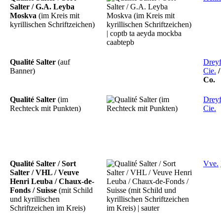
Salter / G.A. Leyba
Moskva
(im Kreis mit
kyrillischen Schriftzeichen)
Qualité Salter
(auf
Drey
Banner)
Cie.
Co.
Qualité Salter
(im
Dreyf
Rechteck mit Punkten)
Cie.
Qualité Salter / Sort
Vve.
Salter / VHL / Veuve
Henri Leuba / Chaux-de-
Fonds / Suisse
(mit Schild
und kyrillischen
Schriftzeichen im Kreis)