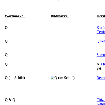
Wortmarke
Bildmarke
Hers
Q
Kurt
Certi
Q
Quiet
Q
Samu
Q
A.
Qu
SA
Q
(im Schild)
Benr
Q & Q
Citiz
Kabu