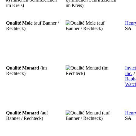
im Kreis)
Qualité Mole
(auf Banner /
Henr
Rechteck)
SA
Qualité Monard
(im
Invic
Rechteck)
Inc.
/
Raph
Watc
Qualité Monard
(auf
Henr
Banner / Rechteck)
SA