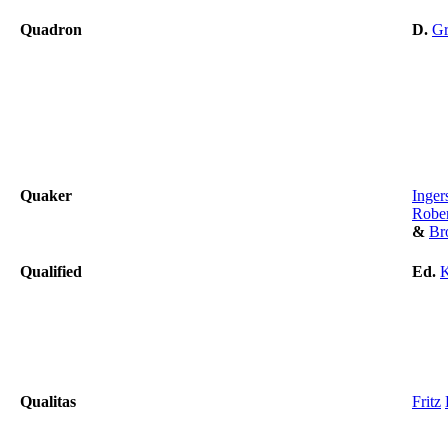
Quadron
D.
Gr
Quaker
Inger
Rober
&
Br
Qualified
Ed.
Qualitas
Fritz