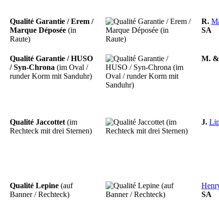
Qualité Garantie / Erem /
R.
Ma
Marque Déposée
(in
SA
Raute)
Qualité Garantie / HUSO
M.
/ Syn-Chrona
(im Oval /
runder Korm mit Sanduhr)
Qualité Jaccottet
(im
J.
Li
Rechteck mit drei Sternen)
Qualité Lepine
(auf
Henr
Banner / Rechteck)
SA