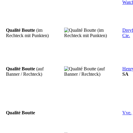
Watc
Qualité Boutte
(im
Dreyf
Rechteck mit Punkten)
Cie.
Qualité Boutte
(auf
Henr
Banner / Rechteck)
SA
Qualité Boutte
Vve.