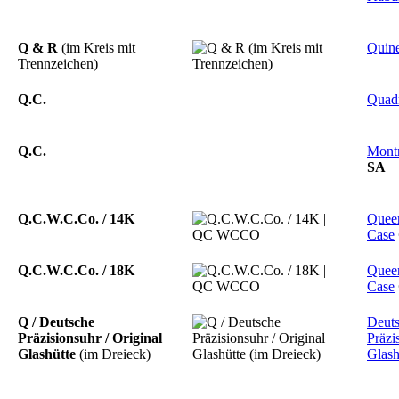
Q & R
(im Kreis mit
Quine
Trennzeichen)
Q.C.
Quad
Q.C.
Mont
SA
Q.C.W.C.Co. / 14K
Quee
Case
Q.C.W.C.Co. / 18K
Quee
Case
Q / Deutsche
Deut
Präzisionsuhr / Original
Präzi
Glashütte
(im Dreieck)
Glash