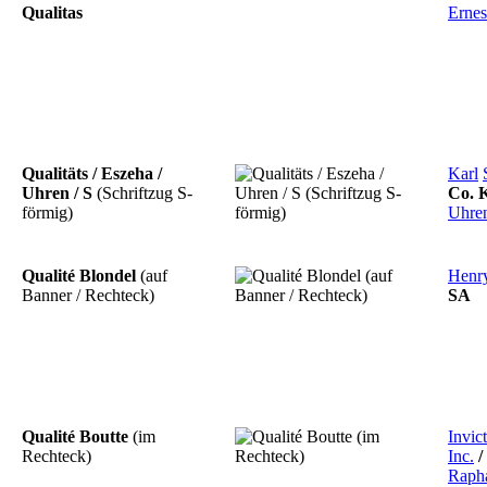
Qualitas
Ernes
Qualitäts / Eszeha /
Karl
Uhren / S
(Schriftzug S-
Co.
förmig)
Uhren
Qualité Blondel
(auf
Henr
Banner / Rechteck)
SA
Qualité Boutte
(im
Invic
Rechteck)
Inc.
/
Raph