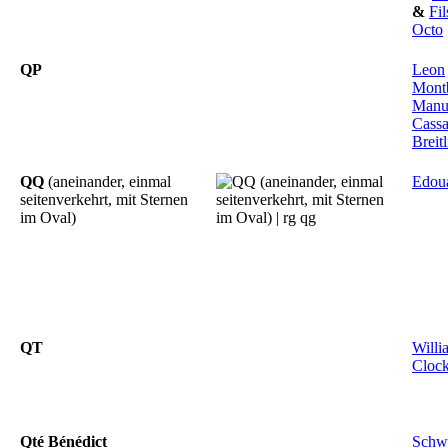
&
Fil
Octo
QP
Leon
Montb
Manu
Cassa
Breit
QQ
(aneinander, einmal
Edou
seitenverkehrt, mit Sternen
im Oval)
QT
Willi
Cloc
Qté Bénédict
Schw