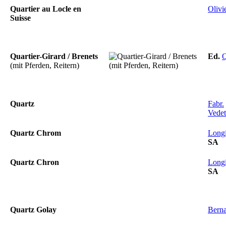
Quartier au Locle en
Olivi
Suisse
Quartier-Girard / Brenets
Ed.
Q
(mit Pferden, Reitern)
Quartz
Fabr.
Vedet
Quartz Chrom
Long
SA
Quartz Chron
Long
SA
Quartz Golay
Bern