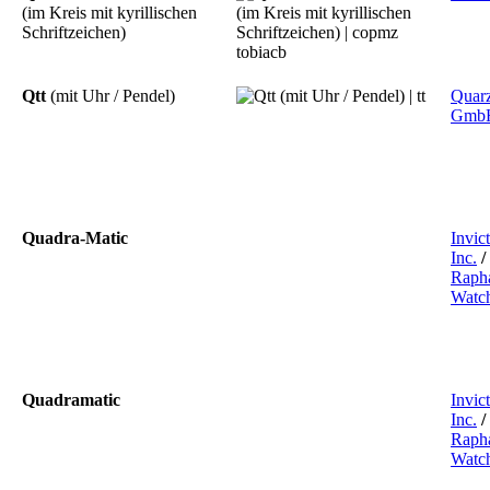
(im Kreis mit kyrillischen
Schriftzeichen)
Qtt
(mit Uhr / Pendel)
Quar
Gmb
Quadra-Matic
Invic
Inc.
/
Raph
Watc
Quadramatic
Invic
Inc.
/
Raph
Watc