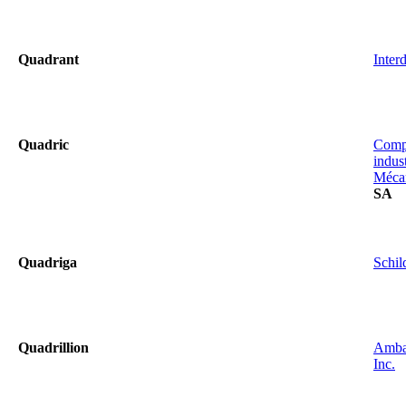
Quadrant
Inter
Quadric
Comp
indust
Méca
SA
Quadriga
Schil
Quadrillion
Amba
Inc.