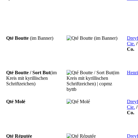
Qté Boutte
(im Banner)
Drey
Cie.
Co.
Qté Boutte / Sort But
(im
Henri
Kreis mit kyrillischen
Schriftzeichen)
Qté Molé
Drey
Cie.
Co.
Qté Réputée
Drey