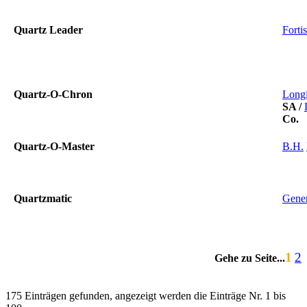
Quartz Leader
Fortis
Quartz-O-Chron
Longi
SA
/
Co.
Quartz-O-Master
B.H.
Quartzmatic
Gener
1
2
Gehe zu Seite...
175 Einträgen gefunden, angezeigt werden die Einträge Nr. 1 bis