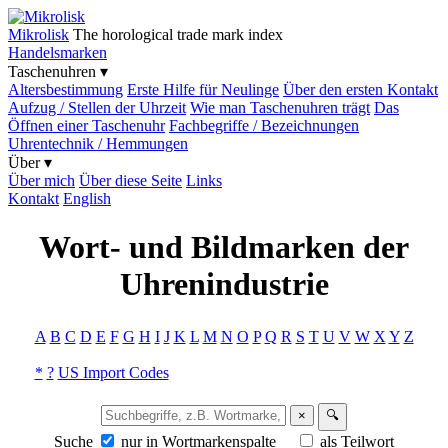
Mikrolisk
The horological trade mark index
Handelsmarken
Taschenuhren ▾
Altersbestimmung
Erste Hilfe für Neulinge
Über den ersten Kontakt
Aufzug / Stellen der Uhrzeit
Wie man Taschenuhren trägt
Das
Öffnen einer Taschenuhr
Fachbegriffe / Bezeichnungen
Uhrentechnik / Hemmungen
Über ▾
Über mich
Über diese Seite
Links
Kontakt
English
Wort- und Bildmarken der
Uhrenindustrie
A
B
C
D
E
F
G
H
I
J
K
L
M
N
O
P
Q
R
S
T
U
V
W
X
Y
Z
*
?
US Import Codes
×
🔍
Suche
nur in Wortmarkenspalte
als Teilwort