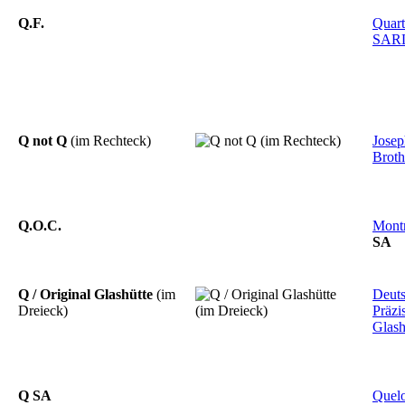
Q.F.
Quart
SAR
Q not Q
(im Rechteck)
Josep
Broth
Q.O.C.
Mont
SA
Q / Original Glashütte
(im
Deut
Dreieck)
Präzi
Glash
Q SA
Quel