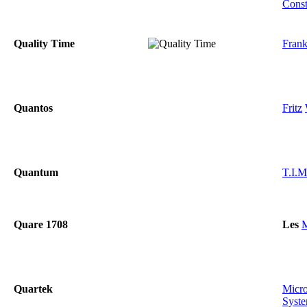
Const
Quality Time
Fran
Quantos
Fritz
Quantum
T.I.M
Quare 1708
Les
M
Quartek
Micr
Syst