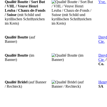
Qualité Boutte / Sort But
Vve.
/ VHL / Veuve Henri
Leuba / Chaux-de-Fonds
/ Suisse
(mit Schild und
kyrillischen Schriftzeichen
im Kreis)
Qualité Boutte
(auf
Dreyf
Banner)
Cie.
Qualité Boutte
(im
Drey
Banner)
Cie.
Co.
Qualité Bridel
(auf Banner
Henr
/ Rechteck)
SA