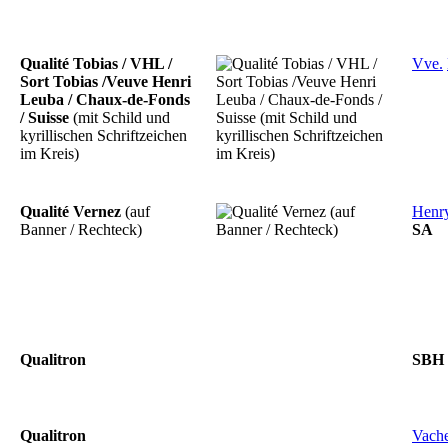
Qualité Tobias / VHL /
Vve.
Sort Tobias /Veuve Henri
Leuba / Chaux-de-Fonds
/ Suisse
(mit Schild und
kyrillischen Schriftzeichen
im Kreis)
Qualité Vernez
(auf
Henr
Banner / Rechteck)
SA
Qualitron
SBH
Qualitron
Vach