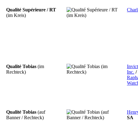
Qualité Supérieure / RT
Charl
(im Kreis)
Qualité Tobias
(im
Invic
Rechteck)
Inc.
/
Raph
Watc
Qualité Tobias
(auf
Henr
Banner / Rechteck)
SA