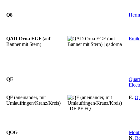
Q8
Herm
QAD Orna EGF
(auf
Emil
Banner mit Stern)
QE
Quart
Elect
QF
(aneinander, mit
E.
Qu
Umlaufringen/Kranz/Kreis)
QOG
Mont
N.
Ro