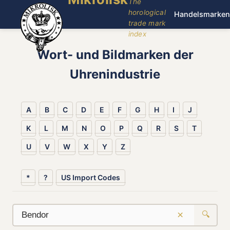
The
horological
Handelsmarken
trade mark
index
Wort- und Bildmarken der
Uhrenindustrie
A
B
C
D
E
F
G
H
I
J
K
L
M
N
O
P
Q
R
S
T
U
V
W
X
Y
Z
*
?
US Import Codes
×
🔍