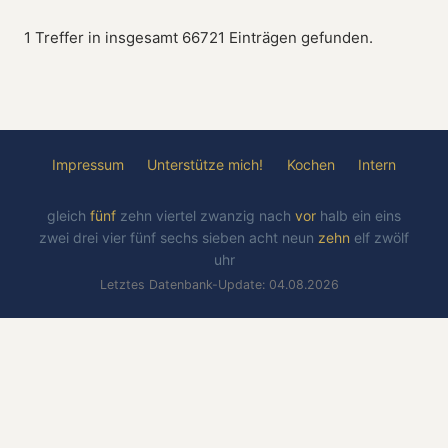
1 Treffer in insgesamt 66721 Einträgen gefunden.
Impressum
Unterstütze mich!
Kochen
Intern
gleich
fünf
zehn
viertel
zwanzig
nach
vor
halb
ein
eins
zwei
drei
vier
fünf
sechs
sieben
acht
neun
zehn
elf
zwölf
uhr
Letztes Datenbank-Update: 04.08.2026