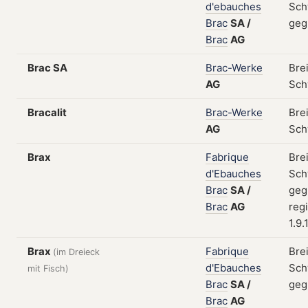
d'ebauches
Sch
Brac
SA
/
geg
Brac
AG
Brac SA
Brac-Werke
Bre
AG
Sch
Bracalit
Brac-Werke
Bre
AG
Sch
Brax
Fabrique
Bre
d'Ebauches
Sch
Brac
SA
/
geg
Brac
AG
regi
1.9.
Brax
Fabrique
Bre
(im Dreieck
d'Ebauches
Sch
mit Fisch)
Brac
SA
/
geg
Brac
AG