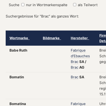
Suche
nur in Wortmarkenspalte
als Teilwort
Suchergebnisse für "Brac" als ganzes Wort:
Fir
Wortmarke
Bildmarke
Hersteller
Det
Babe Ruth
Fabrique
Bre
d'Ebauches
Sch
Brac
SA
/
geg
Brac
AG
Bomatin
Brac
SA
Bre
Sch
regi
15.
Bomatina
Fabrique
Uhr