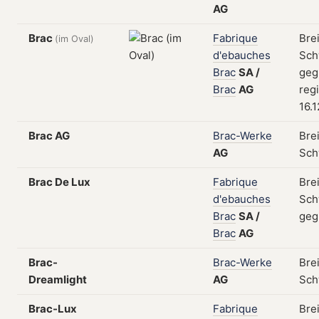
AG
Brac
Fabrique
Bre
(im Oval)
d'ebauches
Sch
Brac
SA
/
geg
Brac
AG
regi
16.1
Brac AG
Brac-Werke
Bre
AG
Sch
Brac De Lux
Fabrique
Bre
d'ebauches
Sch
Brac
SA
/
geg
Brac
AG
Brac-
Brac-Werke
Bre
Dreamlight
AG
Sch
Brac-Lux
Fabrique
Bre