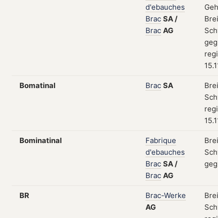
d'ebauches
Geh
Brac
SA
/
Bre
Brac
AG
Sch
geg
regi
15.
Bomatinal
Brac
SA
Bre
Sch
regi
15.
Bominatinal
Fabrique
Bre
d'ebauches
Sch
Brac
SA
/
geg
Brac
AG
BR
Brac-Werke
Bre
AG
Sch