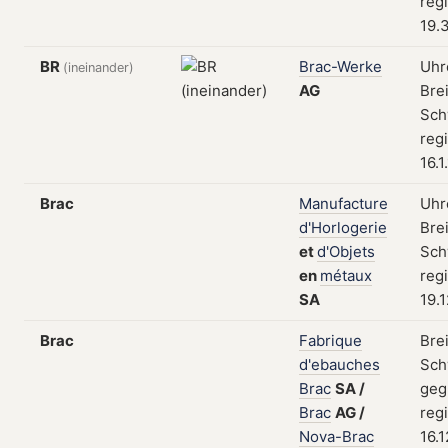
regi
19.
BR
Brac-Werke
Uhr
(ineinander)
AG
Bre
Sch
regi
16.1
Brac
Manufacture
Uhr
d'Horlogerie
Bre
et
d'Objets
Sch
en
métaux
regi
SA
19.1
Brac
Fabrique
Bre
d'ebauches
Sch
Brac
SA
/
geg
Brac
AG
/
regi
Nova-Brac
16.1