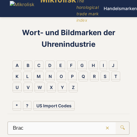
The
horological
Handelsmarken
trade mark
index
Wort- und Bildmarken der
Uhrenindustrie
A
B
C
D
E
F
G
H
I
J
K
L
M
N
O
P
Q
R
S
T
U
V
W
X
Y
Z
*
?
US Import Codes
×
🔍