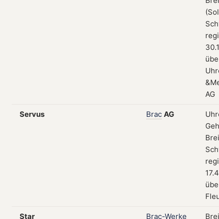
Bre
(Sol
Sch
regi
30.
übe
Uhr
&Me
AG
Servus
Brac
AG
Uhr
Geh
Bre
Sch
regi
17.4
übe
Fle
Star
Brac-Werke
Bre