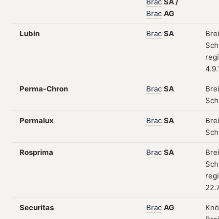
Brac
SA
/
Brac
AG
Lubin
Brac
SA
Bre
Sch
regi
4.9
Perma-Chron
Brac
SA
Bre
Sch
Permalux
Brac
SA
Bre
Sch
Rosprima
Brac
SA
Bre
Sch
regi
22.
Securitas
Brac
AG
Knö