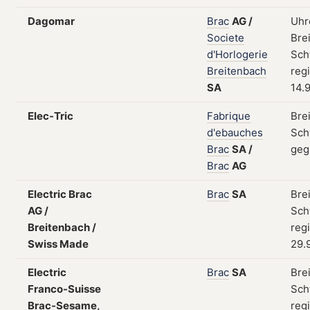
Dagomar
Brac
AG
/
Uhr
Societe
Bre
d'Horlogerie
Sch
Breitenbach
regi
SA
14.
Elec-Tric
Fabrique
Bre
d'ebauches
Sch
Brac
SA
/
geg
Brac
AG
Electric Brac
Brac
SA
Bre
AG /
Sch
Breitenbach /
regi
Swiss Made
29.
Electric
Brac
SA
Bre
Franco-Suisse
Sch
Brac-Sesame,
regi