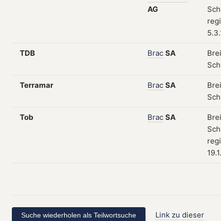
AG
Sch
regi
5.3
TDB
Brac
SA
Bre
Sch
Terramar
Brac
SA
Bre
Sch
Tob
Brac
SA
Bre
Sch
regi
19.1
Link zu dieser