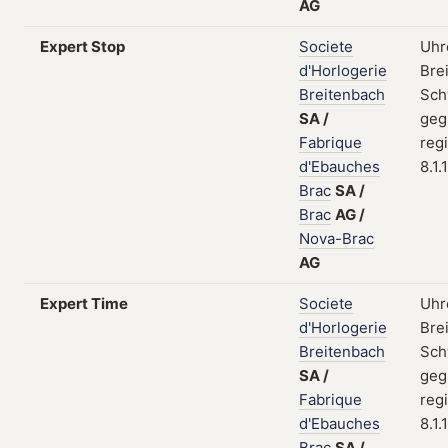
AG
Expert Stop
Societe
Uhr
d'Horlogerie
Bre
Breitenbach
Sch
SA
/
geg
Fabrique
regi
d'Ebauches
8.1.
Brac
SA
/
Brac
AG
/
Nova-Brac
AG
Expert Time
Societe
Uhr
d'Horlogerie
Bre
Breitenbach
Sch
SA
/
geg
Fabrique
regi
d'Ebauches
8.1.
Brac
SA
/