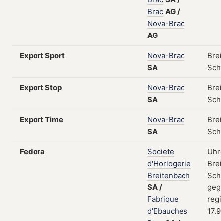
Brac
AG
/
Nova-Brac
AG
Export Sport
Nova-Brac
Bre
SA
Sch
Export Stop
Nova-Brac
Bre
SA
Sch
Export Time
Nova-Brac
Bre
SA
Sch
Fedora
Societe
Uhr
d'Horlogerie
Bre
Breitenbach
Sch
SA
/
geg
Fabrique
regi
d'Ebauches
17.