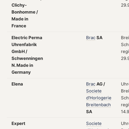
Clichy-
29.
Bonhomme /
Made in
France
Electric Perma
Brac
SA
Bre
Uhrenfabrik
Sch
GmbH /
regi
Schwenningen
29.
N. Made in
Germany
Elena
Brac
AG
/
Uhr
Societe
Bre
d'Horlogerie
Sch
Breitenbach
regi
SA
14.
Expert
Societe
Uhr