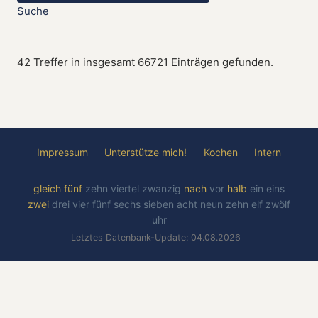
Suche
42 Treffer in insgesamt 66721 Einträgen gefunden.
Impressum
Unterstütze mich!
Kochen
Intern
gleich
fünf
zehn
viertel
zwanzig
nach
vor
halb
ein
eins
zwei
drei
vier
fünf
sechs
sieben
acht
neun
zehn
elf
zwölf
uhr
Letztes Datenbank-Update: 04.08.2026