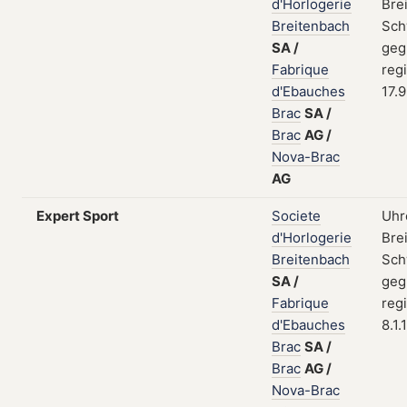
d'Horlogerie
Bre
Breitenbach
Sch
SA
/
geg
Fabrique
regi
d'Ebauches
17.
Brac
SA
/
Brac
AG
/
Nova-Brac
AG
Expert Sport
Societe
Uhr
d'Horlogerie
Bre
Breitenbach
Sch
SA
/
geg
Fabrique
regi
d'Ebauches
8.1.
Brac
SA
/
Brac
AG
/
Nova-Brac