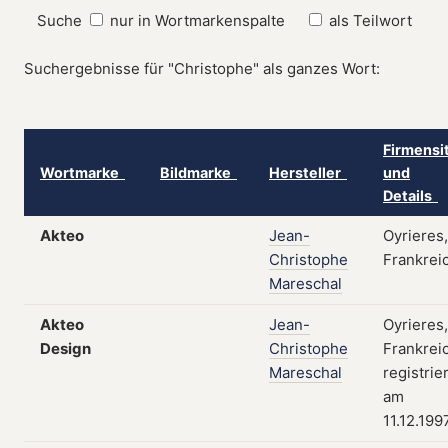
Suche
nur in Wortmarkenspalte
als Teilwort
Suchergebnisse für "Christophe" als ganzes Wort:
Firmensi
Wortmarke
Bildmarke
Hersteller
und
Details
Akteo
Jean-
Oyrieres,
Christophe
Frankrei
Mareschal
Akteo
Jean-
Oyrieres,
Design
Christophe
Frankrei
Mareschal
registrie
am
11.12.199