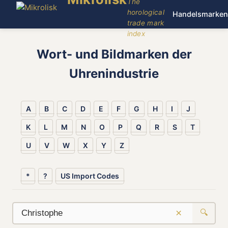
The
horological
Handelsmarken
trade mark
index
Wort- und Bildmarken der
Uhrenindustrie
A
B
C
D
E
F
G
H
I
J
K
L
M
N
O
P
Q
R
S
T
U
V
W
X
Y
Z
*
?
US Import Codes
×
🔍