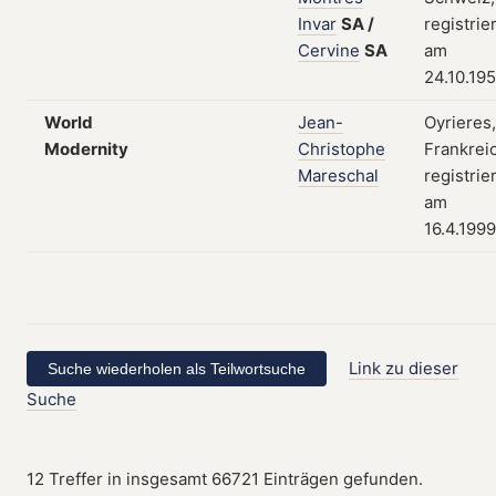
Invar
SA
/
registrie
Cervine
SA
am
24.10.195
World
Jean-
Oyrieres,
Modernity
Christophe
Frankrei
Mareschal
registrie
am
16.4.1999
Link zu dieser
Suche
12 Treffer in insgesamt 66721 Einträgen gefunden.