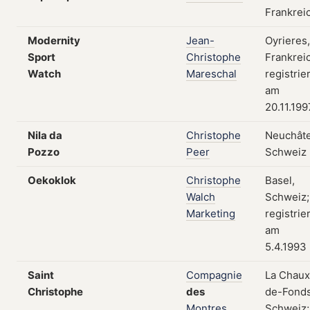
Frankrei
Modernity
Jean-
Oyrieres,
Sport
Christophe
Frankrei
Watch
Mareschal
registrie
am
20.11.199
Nila da
Christophe
Neuchâte
Pozzo
Peer
Schweiz
Oekoklok
Christophe
Basel,
Walch
Schweiz;
Marketing
registrie
am
5.4.1993
Saint
Compagnie
La Chaux
Christophe
des
de-Fonds
Montres
Schweiz;