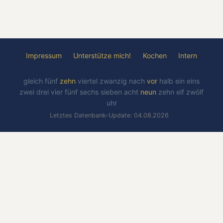
Impressum
Unterstütze mich!
Kochen
Intern
gleich
fünf
zehn
viertel
zwanzig
nach
vor
halb
ein
eins
zwei
drei
vier
fünf
sechs
sieben
acht
neun
zehn
elf
zwölf
uhr
Letztes Datenbank-Update: 04.08.2026