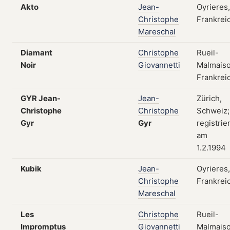
Akto
Jean-
Oyrieres,
Christophe
Frankrei
Mareschal
Diamant
Christophe
Rueil-
Noir
Giovannetti
Malmaiso
Frankrei
GYR Jean-
Jean-
Zürich,
Christophe
Christophe
Schweiz;
Gyr
Gyr
registrie
am
1.2.1994
Kubik
Jean-
Oyrieres,
Christophe
Frankrei
Mareschal
Les
Christophe
Rueil-
Impromptus
Giovannetti
Malmaiso