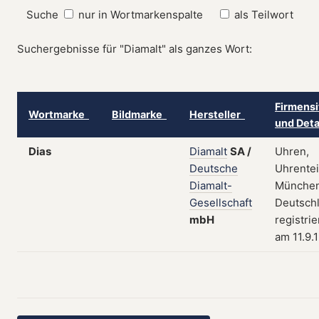
Suche
nur in Wortmarkenspalte
als Teilwort
Suchergebnisse für "Diamalt" als ganzes Wort:
Firmensi
Wortmarke
Bildmarke
Hersteller
und Deta
Dias
Diamalt
SA
/
Uhren,
Deutsche
Uhrentei
Diamalt-
München
Gesellschaft
Deutschl
mbH
registrie
am 11.9.