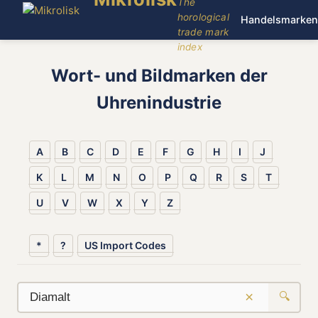
The
horological
Handelsmarken
trade mark
index
Wort- und Bildmarken der
Uhrenindustrie
A
B
C
D
E
F
G
H
I
J
K
L
M
N
O
P
Q
R
S
T
U
V
W
X
Y
Z
*
?
US Import Codes
×
🔍