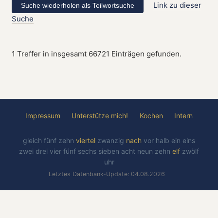
Link zu dieser
Suche
1 Treffer in insgesamt 66721 Einträgen gefunden.
Impressum
Unterstütze mich!
Kochen
Intern
gleich
fünf
zehn
viertel
zwanzig
nach
vor
halb
ein
eins
zwei
drei
vier
fünf
sechs
sieben
acht
neun
zehn
elf
zwölf
uhr
Letztes Datenbank-Update: 04.08.2026