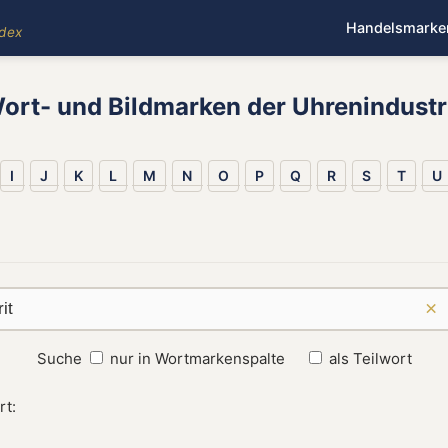
Handelsmarke
ndex
ort- und Bildmarken der Uhrenindustr
I
J
K
L
M
N
O
P
Q
R
S
T
U
×
Suche
nur in Wortmarkenspalte
als Teilwort
rt: