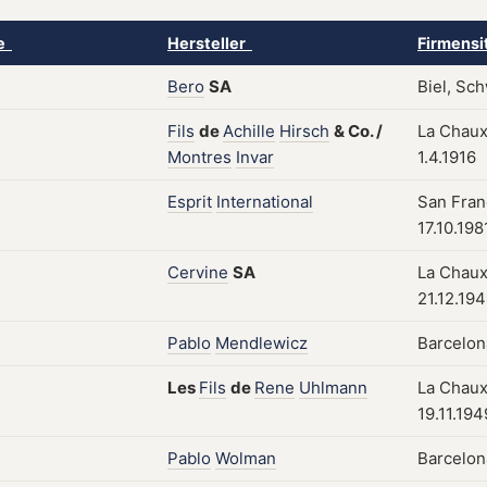
ke
Hersteller
Firmensi
Bero
SA
Biel, Sc
Fils
de
Achille
Hirsch
&
Co.
/
La Chaux
Montres
Invar
1.4.1916
Esprit
International
San Fran
17.10.198
Cervine
SA
La Chaux
21.12.19
Pablo
Mendlewicz
Barcelona
Les
Fils
de
Rene
Uhlmann
La Chaux
19.11.194
Pablo
Wolman
Barcelona