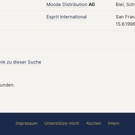
Moode
Distribution
AG
Biel, Sch
Esprit
International
San Fran
15.6.199
ink zu dieser Suche
funden.
Impressum
Unterstütze mich!
Kochen
Intern