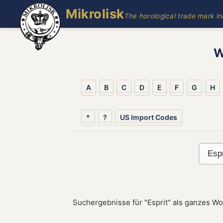
Mikrolisk
The horological trade mark i
W
A
B
C
D
E
F
G
H
*
?
US Import Codes
Suchergebnisse für "Esprit" als ganzes Wo