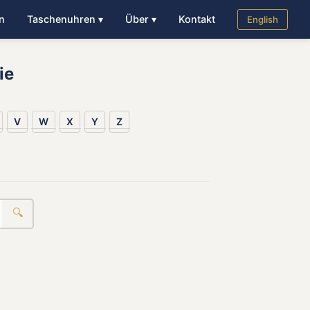
n
Taschenuhren ▾
Über ▾
Kontakt
English
ie
V
W
X
Y
Z
🔍