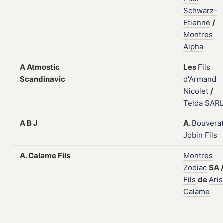
Schwarz-
Etienne
/
Montres
Alpha
A Atmostic
Les
Fils
Scandinavic
d'Armand
Nicolet
/
Telda
SAR
A B J
A.
Bouvera
Jobin
Fils
A. Calame Fils
Montres
Zodiac
SA
Fils
de
Aris
Calame