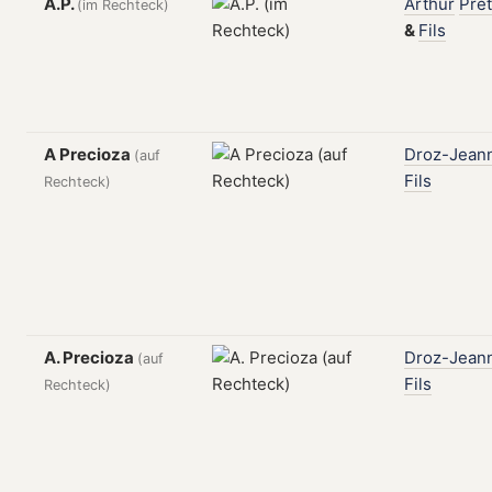
A.P.
Arthur
Pret
(im Rechteck)
&
Fils
A Precioza
Droz-Jean
(auf
Fils
Rechteck)
A. Precioza
Droz-Jean
(auf
Fils
Rechteck)