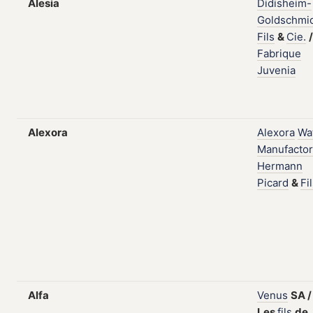
Alesia
Didisheim-
Goldschmi
Fils
&
Cie.
/
Fabrique
Juvenia
Alexora
Alexora
Wa
Manufactor
Hermann
Picard
&
Fi
Alfa
Venus
SA
/
Les
fils
de