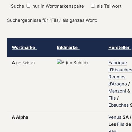
Suche
nur in Wortmarkenspalte
als Teilwort
Suchergebnisse für "Fils," als ganzes Wort:
Wortmarke
Bildmarke
Hersteller
A
Fabrique
(im Schild)
d'Ebauche
Reunies
d'Arogno
/
Manzoni
&
Fils
/
Ebauches
A Alpha
Venus
SA
/
Les
Fils
de
Paul