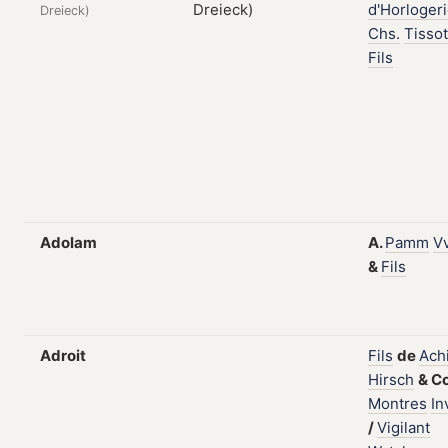
d'Horloger
Dreieck)
Chs.
Tissot
Fils
Adolam
A.
Pamm
V
&
Fils
Adroit
Fils
de
Achi
Hirsch
&
C
Montres
In
/
Vigilant