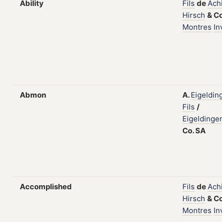
Ability
Fils
de
Achi
Hirsch
&
C
Montres
In
Abmon
A.
Eigeldin
Fils
/
Eigeldinge
Co.
SA
Accomplished
Fils
de
Achi
Hirsch
&
C
Montres
In