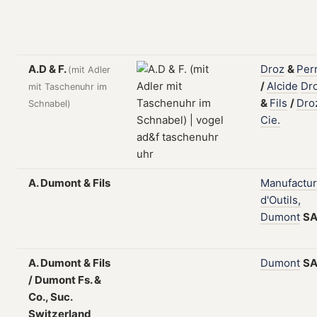
A.D & F.
Droz
&
Per
(mit Adler
/
Alcide
Dr
mit Taschenuhr im
&
Fils
/
Dro
Schnabel)
Cie.
A. Dumont & Fils
Manufactu
d'Outils,
Dumont
S
A. Dumont & Fils
Dumont
S
/ Dumont Fs. &
Co., Suc.
Switzerland