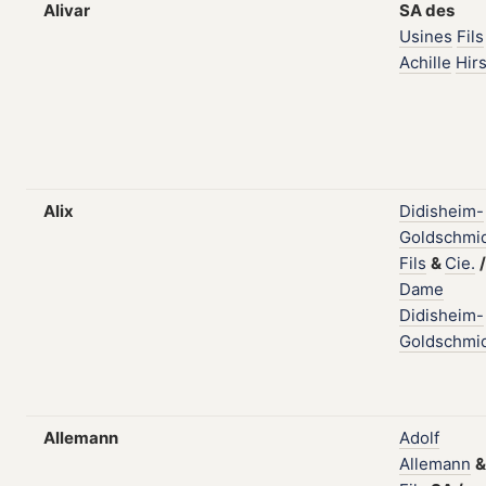
Alivar
SA
des
Usines
Fils
Achille
Hir
Alix
Didisheim-
Goldschmi
Fils
&
Cie.
/
Dame
Didisheim-
Goldschmi
Allemann
Adolf
Allemann
&