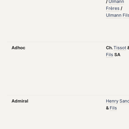
/
Ulmann
Frères
/
Ulmann
Fil
Adhoc
Ch.
Tissot
Fils
SA
Admiral
Henry
San
&
Fils