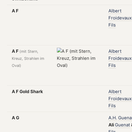
A F
Albert
Froidevaux
Fils
A F
Albert
(mit Stern,
Froidevaux
Kreuz, Strahlen im
Fils
Oval)
A F Gold Shark
Albert
Froidevaux
Fils
A G
A.H.
Guena
Ali
Guenat
Fils