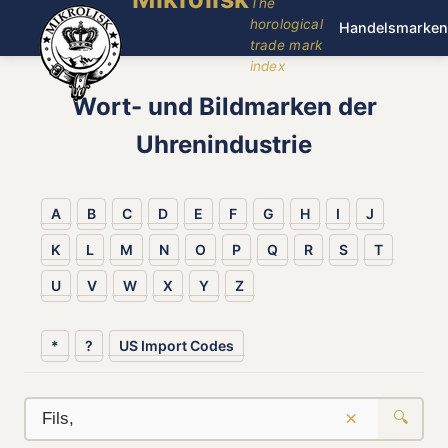
The
horological
Handelsmarken
trade mark
index
Wort- und Bildmarken der
Uhrenindustrie
A
B
C
D
E
F
G
H
I
J
K
L
M
N
O
P
Q
R
S
T
U
V
W
X
Y
Z
*
?
US Import Codes
×
🔍