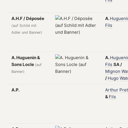
A.H.F / Déposée
A.
Hugueni
Fils
(auf Schild mit
Adler und Banner)
A. Huguenin &
A.
Hugueni
Sons Locle
Fils
SA
/
(auf
Mignon
Wa
Banner)
/
Hugo
Wat
A.P.
Arthur
Pret
&
Fils