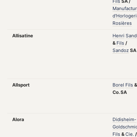
Fils
SA
/
Manufactu
d'Horloger
Rosières
Allisatine
Henri
Sand
&
Fils
/
Sandoz
SA
Allsport
Borel
Fils
Co.
SA
Alora
Didisheim-
Goldschmi
Fils
&
Cie.
/