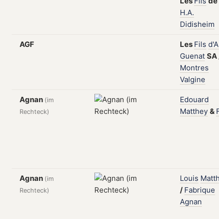
Les
Fils
de
H.A.
Didisheim
AGF
Les
Fils
d'A
Guenat
SA
Montres
Valgine
Agnan
Edouard
(im
Matthey
&
Rechteck)
Agnan
Louis
Matt
(im
/
Fabrique
Rechteck)
Agnan