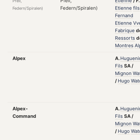
Etienne
/
F.
Pfeil,
Etienne
fils
Federn/Spiralen)
Fernand
Etienne
Vv
Fabrique
d
Ressorts
d
Montres
Al
Alpex
A.
Hugueni
Fils
SA
/
Mignon
Wa
/
Hugo
Wat
Alpex-
A.
Hugueni
Command
Fils
SA
/
Mignon
Wa
/
Hugo
Wat