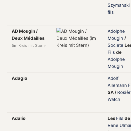
Szymanski
fils
AD Mougin /
Adolphe
Deux Médailles
Mougin
/
Societe
Le
(im Kreis mit Stern)
Fils
de
Adolphe
Mougin
Adagio
Adolf
Allemann
F
SA
/
Rosiè
Watch
Adalio
Les
Fils
de
Rene
Ulma