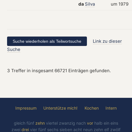
da
Silva
um 1979
Link zu dieser
Suche
3 Treffer in insgesamt 66721 Einträgen gefunden.
Impressum
Unterstütze mich!
Kochen
Intern
gleich
fünf
zehn
viertel
zwanzig
nach
vor
halb
ein
eins
zwei
drei
vier
fünf
sechs
sieben
acht
neun
zehn
elf
zwölf