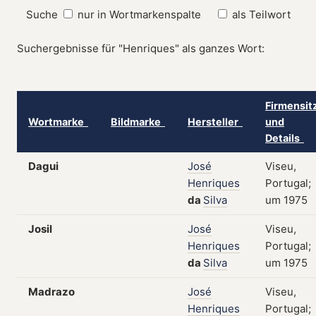
Suche
nur in Wortmarkenspalte
als Teilwort
Suchergebnisse für "Henriques" als ganzes Wort:
Firmensit
Wortmarke
Bildmarke
Hersteller
und
Details
Dagui
José
Viseu,
Henriques
Portugal;
da
Silva
um 1975
Josil
José
Viseu,
Henriques
Portugal;
da
Silva
um 1975
Madrazo
José
Viseu,
Henriques
Portugal;