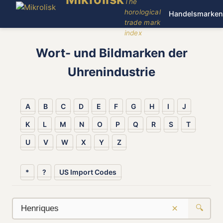
The
horological
Handelsmarken
trade mark
index
Wort- und Bildmarken der
Uhrenindustrie
A
B
C
D
E
F
G
H
I
J
K
L
M
N
O
P
Q
R
S
T
U
V
W
X
Y
Z
*
?
US Import Codes
×
🔍