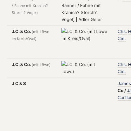
/ Fahne mit Kranich?
Storch? Vogel)
J.C. & Co.
Chs.
H
(mit Löwe
Cie.
im Kreis/Oval)
J.C. & Co.
Chs.
H
(mit Löwe)
Cie.
J C & S
James
Co
/
J
Cartla