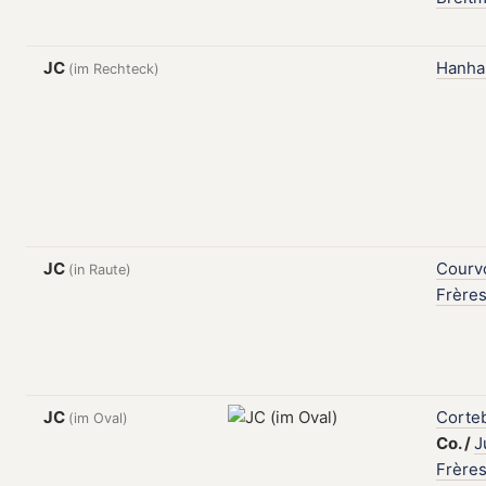
JC
Hanha
(im Rechteck)
JC
Courvo
(in Raute)
Frère
JC
Corte
(im Oval)
Co.
/
J
Frère