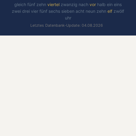
gleich
fünf
zehn
viertel
zwanzig
nach
vor
halb
ein
eins
zwei
drei
vier
fünf
sechs
sieben
acht
neun
zehn
elf
zwölf
uhr
Letztes Datenbank-Update: 04.08.2026