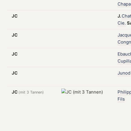
Chapa
JC
J.
Cha
Cie.
S
JC
Jacqu
Congn
JC
Ebauc
Cupill
JC
Junod
JC
Philip
(mit 3 Tannen)
Fils