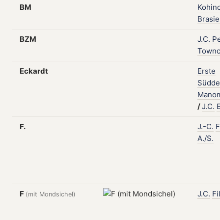
BM
Kohin
Brasie
BZM
J.C.
P
Townc
Eckardt
Erste
Südde
Manom
/
J.C.
F.
J.-C.
F
A./S.
F
J.C.
Fi
(mit Mondsichel)