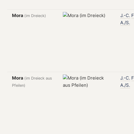
Mora
J.-C.
F
(im Dreieck)
A./S.
Mora
J.-C.
F
(im Dreieck aus
A./S.
Pfeilen)