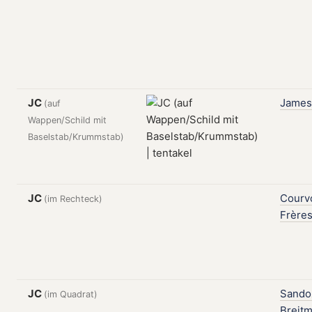
JC
James
(auf
Wappen/Schild mit
Baselstab/Krummstab)
JC
Courvo
(im Rechteck)
Frère
JC
Sando
(im Quadrat)
Breit