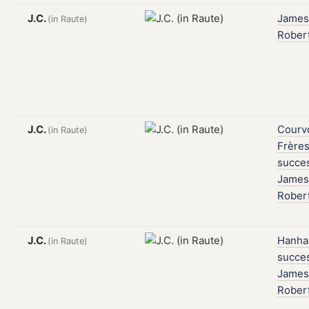
J.C.
James
(in Raute)
Rober
J.C.
Courvo
(in Raute)
Frères
succe
James
Rober
J.C.
Hanha
(in Raute)
succe
James
Rober