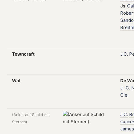
Js.
Ca
Rober
Sando
Breit
Towncraft
J.C.
P
Wal
De
Wa
J.-C.
N
Cie.
J.C.
Br
(Anker auf Schild mit
succe
Sternen)
James