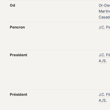
Od
Or-De
Martin
Casad
Pencron
J.C.
P
President
J.C.
Fi
A./S.
Président
J.C.
Fi
A./S.