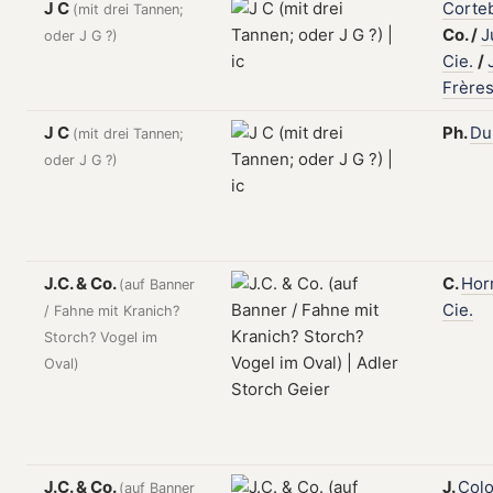
J C
Corte
(mit drei Tannen;
Co.
/
J
oder J G ?)
Cie.
/
Frère
J C
Ph.
Du
(mit drei Tannen;
oder J G ?)
J.C. & Co.
C.
Hor
(auf Banner
Cie.
/ Fahne mit Kranich?
Storch? Vogel im
Oval)
J.C. & Co.
J.
Col
(auf Banner