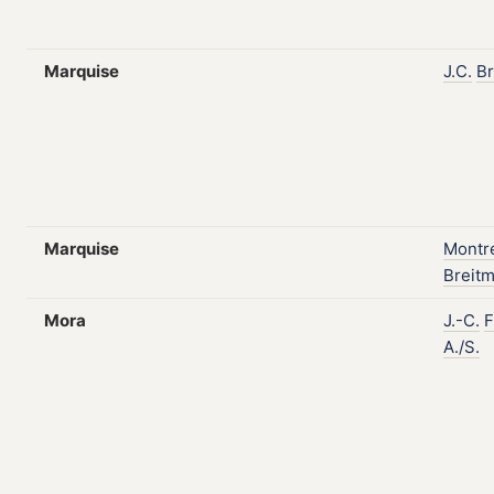
Marquise
J.C.
Br
Marquise
Montr
Breit
Mora
J.-C.
F
A./S.