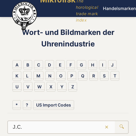
The
horological
Handelsmarken
trade mark
index
Wort- und Bildmarken der
Uhrenindustrie
A
B
C
D
E
F
G
H
I
J
K
L
M
N
O
P
Q
R
S
T
U
V
W
X
Y
Z
*
?
US Import Codes
×
🔍