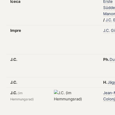
Iceca
Erste
Südde
Manom
/
J.C.
Impre
J.C.
Gi
J.C.
Ph.
Du
J.C.
H.
Jäg
J.C.
Jean-
(im
Colonj
Hemmungsrad)