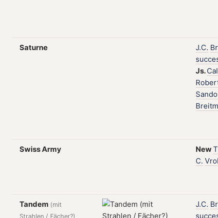
Saturne
J.C.
Br
succe
Js.
Ca
Rober
Sando
Breit
Swiss Army
New
T
C.
Vro
Tandem
J.C.
Br
(mit
succe
Strahlen / Fächer?)