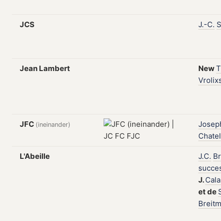
JCS
J.-C.
S
Jean Lambert
New
T
Vrolix
JFC
Josep
(ineinander)
Chatel
L'Abeille
J.C.
Br
succe
J.
Cal
et
de
Breit