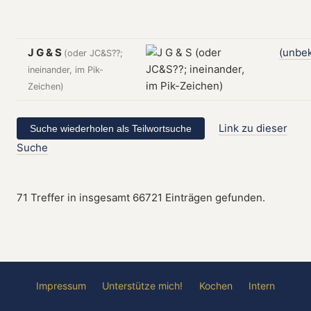
J G & S
(unbe
(oder JC&S??;
ineinander, im Pik-
Zeichen)
Link zu dieser
Suche
71 Treffer in insgesamt 66721 Einträgen gefunden.
Impressum
Unterstütze mich!
Kochen
Intern