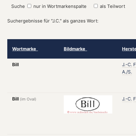
Suche
nur in Wortmarkenspalte
als Teilwort
Suchergebnisse für "J.C." als ganzes Wort:
Wortmarke
Bildmarke
Herst
Bill
J.-C.
F
A./S.
Bill
J.-C.
F
(im Oval)