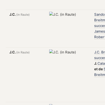
J.C.
Sando
(in Raute)
Breitm
succe
James
Rober
J.C.
J.C.
Br
(in Raute)
succe
J.
Cal
et
de
Breit