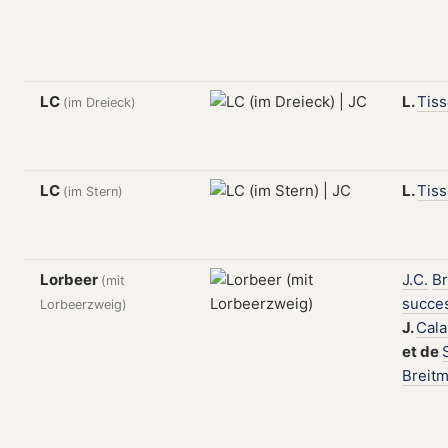
LC
L.
Tiss
(im Dreieck)
LC
L.
Tiss
(im Stern)
Lorbeer
J.C.
Br
(mit
succe
Lorbeerzweig)
J.
Cal
et
de
Breit