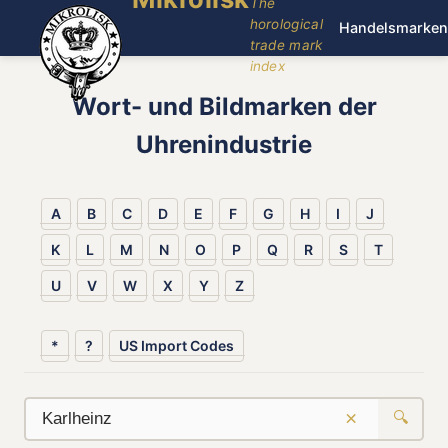
The
horological
Handelsmarken
trade mark
index
Wort- und Bildmarken der
Uhrenindustrie
A
B
C
D
E
F
G
H
I
J
K
L
M
N
O
P
Q
R
S
T
U
V
W
X
Y
Z
*
?
US Import Codes
×
🔍