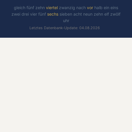
gleich
fünf
zehn
viertel
zwanzig
nach
vor
halb
ein
eins
zwei
drei
vier
fünf
sechs
sieben
acht
neun
zehn
elf
zwölf
uhr
Letztes Datenbank-Update: 04.08.2026