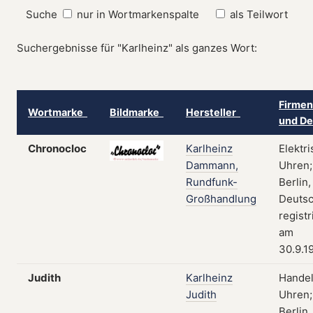
Suche
nur in Wortmarkenspalte
als Teilwort
Suchergebnisse für "Karlheinz" als ganzes Wort:
Firmen
Wortmarke
Bildmarke
Hersteller
und De
Chronocloc
Karlheinz
Elektr
Dammann,
Uhren;
Rundfunk-
Berlin,
Großhandlung
Deutsc
registr
am
30.9.1
Judith
Karlheinz
Handel
Judith
Uhren;
Berlin,