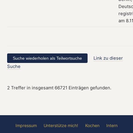
Deutsc
registr
am 8.1
Link zu dieser
Suche
2 Treffer in insgesamt 66721 Einträgen gefunden.
Impressum
Unterstütze mich!
Kochen
Intern